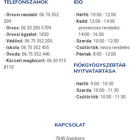
TELEFONSZÁMOK
IDŐ
-
Orvosi rendelő:
06 75 352
-
Hétfő:
10:00 - 12:00
209
-
Kedd:
12:00 - 14:00
-
Orvos:
06 20 285 5709
-prevenciós rendelés:
-
Orvosi ügyelet:
1830
14:00 - 16:00
-
Védőnő:
06 75 352 205
-
Szerda:
10:00 - 12:00
-
Iskola:
06 75 352 455
-
Csütörtök:
nincs rendelés
-
Óvoda:
06 75 352 440
-
Péntek:
8:00 - 12:00
-
Körzeti megbízott:
06 20 915
FIÓKGYÓGYSZERTÁR
8110
NYITVATARTÁSA
-
Hétfő:
9:00 - 10:30
-
Szerda:
10:00 - 11:30
-
Csütörtök:
10:00 - 11:30
KAPCSOLAT
7045 Györköny