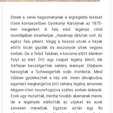
Ennek a zenei hagyománynak a legrégebbi leírását
itteni környezetben Györkönyi Károlynak az 1875-
ben megjelent A falu első legénye című
novellájában olvashatjuk: „Vasárnap délután volt. Az
egész falu pihent. Végig a hosszú utcán a házak
előtti lócán gazdák és asszonyok ültek vegyes
sorban. De a felső faluban, a kocsma előtt élénken
folyt az élet. Ott egy csapat legény állott, kik
tréfásan beszélgettek nehány leánnyal. Odabenn
harsogtak a Schweigerték sváb trombitái. Mind
többen gyülekeztek a ház elé. Innen dévajkodva,
egymást megkergetve jött nehány legény, amonnan
négyen-öten összefogózva széles sorban leányok.
Ezek ugy mutatták, mintha tovább akarnának menni,
de a legények elállották az utjokat és azok
szivesen maradtak. Egyszer aztán egy fiú