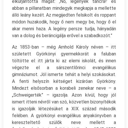
elkurjantotta magát: ,No, legények táncra!’ és
abban a pillanatban mindegyik megkapja a mellette
álló leány kezét. Az megijedten felsikolt és roppant
módon huzakodik, hogy ő nem megy be, hogy ő el
akar menni haza. A legény persze tudja, hányadán
van a dolog és beráncigálja erővel a szabadkozót.”
Az 1853-ban – még Arnhold Károly néven – itt
született Györkönyi gyermekkorát a faluban
töltötte el: itt járta ki az elemi iskolát, és innen
végezte el a sárszentlőrinci evangélikus
gimnáziumot. Jól ismerte tehát a helyi szokásokat.
A fenti helyszín kétséget kizáróan Györköny.
Mindezt elsősorban a korabeli zenekar neve – a
„Schweigerték” – igazolja. Azon kívül, hogy jól
ismert itteni névről van szó, közvetlen bizonyítékok
is igazolják létezésüket a XIX. század második
felében. A györkönyi evangélikus anyakönyvben a
kereszteltető szülők neve mellett a