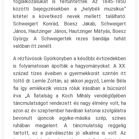
foglalkozásukat is feltüntették. Az 1845-1850
közötti bejegyzésekben a „helybéli muzsikus”
kitétel a következő nevek mellett található:
Schweigert Konrád, Boesz Jakab, Schweigert
János, Hautzinger János, Hautzinger Mátyás, Boesz
György. A Schweigerték rezes bandája tehát
valóban itt zenélt.
A rézfúvósok Györkönyben a későbbi évtizedekben
is folyamatosan ápolták a hagyományokat. A XX.
század tízes éveiben a gyermekkorát szintén itt
töltő dr. Lemle Zoltán, az akkori jegyző, Lemle Béla
fia így emlékezik vissza róluk írásában a búcsúról
írva: „A fiatalság a Koch Mihály vendéglőjében
táncmulatságot rendezett és nagy élmény volt, ha
azon az év szeptember havában katonai szolgálatra
bevonult újoncok egyike-másika szép, színes
ruhában megjelent. A táncmulatság reggelig
tartott, ez a párválasztás jó alkalma is volt. Az