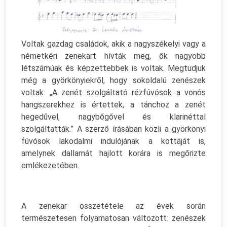
Voltak gazdag családok, akik a nagyszékelyi vagy a
németkéri zenekart hívták meg, ők nagyobb
létszámúak és képzettebbek is voltak. Megtudjuk
még a györkönyiekről, hogy sokoldalú zenészek
voltak: „A zenét szolgáltató rézfúvósok a vonós
hangszerekhez is értettek, a tánchoz a zenét
hegedűvel, nagybőgővel és klarinéttal
szolgáltatták.” A szerző írásában közli a györkönyi
fúvósok lakodalmi indulójának a kottáját is,
amelynek dallamát hajlott korára is megőrizte
emlékezetében.
A zenekar összetétele az évek során
természetesen folyamatosan változott: zenészek