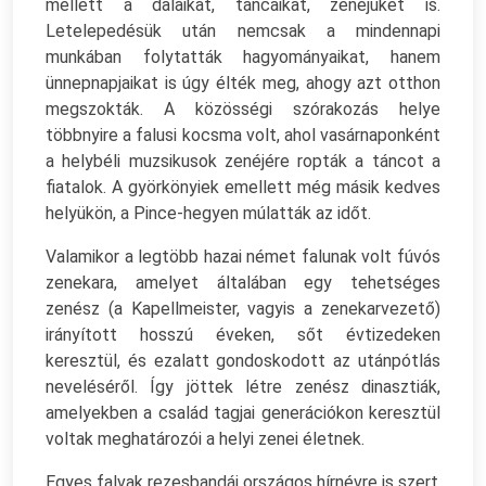
mellett a dalaikat, táncaikat, zenéjüket is.
Letelepedésük után nemcsak a mindennapi
munkában folytatták hagyományaikat, hanem
ünnepnapjaikat is úgy élték meg, ahogy azt otthon
megszokták. A közösségi szórakozás helye
többnyire a falusi kocsma volt, ahol vasárnaponként
a helybéli muzsikusok zenéjére ropták a táncot a
fiatalok. A györkönyiek emellett még másik kedves
helyükön, a Pince-hegyen múlatták az időt.
Valamikor a legtöbb hazai német falunak volt fúvós
zenekara, amelyet általában egy tehetséges
zenész (a Kapellmeister, vagyis a zenekarvezető)
irányított hosszú éveken, sőt évtizedeken
keresztül, és ezalatt gondoskodott az utánpótlás
neveléséről. Így jöttek létre zenész dinasztiák,
amelyekben a család tagjai generációkon keresztül
voltak meghatározói a helyi zenei életnek.
Egyes falvak rezesbandái országos hírnévre is szert