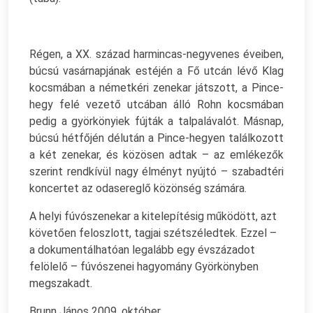
Régen, a XX. század harmincas-negyvenes éveiben,
búcsú vasárnapjának estéjén a Fő utcán lévő Klag
kocsmában a németkéri zenekar játszott, a Pince-
hegy felé vezető utcában álló Rohn kocsmában
pedig a györkönyiek fújták a talpalávalót. Másnap,
búcsú hétfőjén délután a Pince-hegyen találkozott
a két zenekar, és közösen adtak – az emlékezők
szerint rendkívül nagy élményt nyújtó – szabadtéri
koncertet az odasereglő közönség számára.
A helyi fúvószenekar a kitelepítésig működött, azt
követően feloszlott, tagjai szétszéledtek. Ezzel –
a dokumentálhatóan legalább egy évszázadot
felölelő – fúvószenei hagyomány Györkönyben
megszakadt.
Brunn János 2009. október