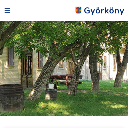
Györköny