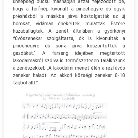
ünnepség búcsú másnapján azzal fejeződött be,
hogy a férfinép kivonult a pincehegyre és egyik
présházból a másikba járva kóstolgatták az új
borokat, vidáman énekeltek, mulattak. Estére
hazaballagtak. A zenét általában a györkönyi
fúvószenekar szolgáltatta, ők is kivonultak a
pincehegyre és sorra járva köszöntötték a
gazdákat.” A farsang idejében megtartott
lakodalmakról szólva is természetesen találkozunk
a zenészekkel: „A lakodalmi menet élén a rézfúvós
zenekar haladt. Az akkori községi zenekar 8-10
tagból állt.”