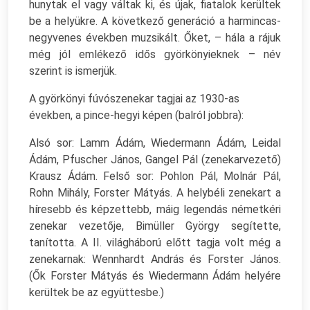
hunytak el vagy váltak ki, és újak, fiatalok kerültek
be a helyükre. A következő generáció a harmincas-
negyvenes években muzsikált. Őket, – hála a rájuk
még jól emlékező idős györkönyieknek – név
szerint is ismerjük.
A györkönyi fúvószenekar tagjai az 1930-as
években, a pince-hegyi képen (balról jobbra):
Alsó sor: Lamm Ádám, Wiedermann Ádám, Leidal
Ádám, Pfuscher János, Gangel Pál (zenekarvezető)
Krausz Ádám. Felső sor: Pohlon Pál, Molnár Pál,
Rohn Mihály, Forster Mátyás. A helybéli zenekart a
híresebb és képzettebb, máig legendás németkéri
zenekar vezetője, Bimüller György segítette,
tanította. A II. világháború előtt tagja volt még a
zenekarnak: Wennhardt András és Forster János.
(Ők Forster Mátyás és Wiedermann Ádám helyére
kerültek be az együttesbe.)