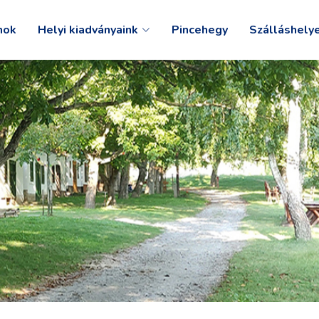
mok
Helyi kiadványaink
Pincehegy
Szálláshely