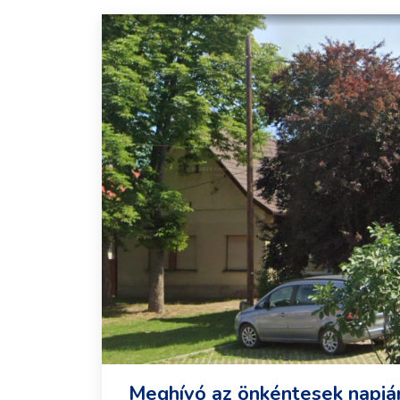
Meghívó az önkéntesek napjá