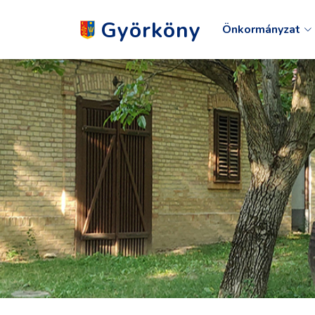
Györköny
Önkormányzat