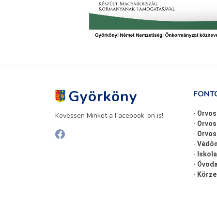
Györköny
FONT
-
Orvos
Kövessen Minket a Facebook-on is!
-
Orvos
-
Orvosi
-
Védőn
-
Iskola
-
Óvoda
-
Körze