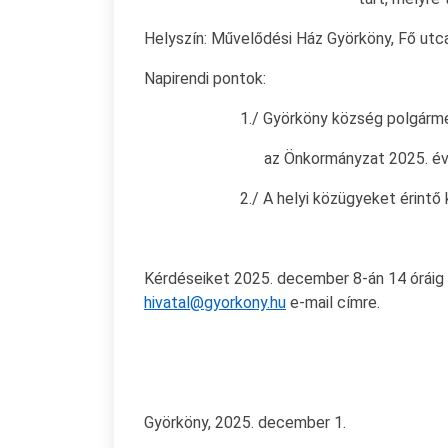
Helyszín: Művelődési Ház Györköny, Fő utc
Napirendi pontok:
1./ Györköny község polgármester
az Önkormányzat 2025. évi te
2./ A helyi közügyeket érintő kérd
Kérdéseiket 2025. december 8-án 14 óráig 
hivatal@gyorkony.hu
e-mail címre.
Györköny, 2025. decemb