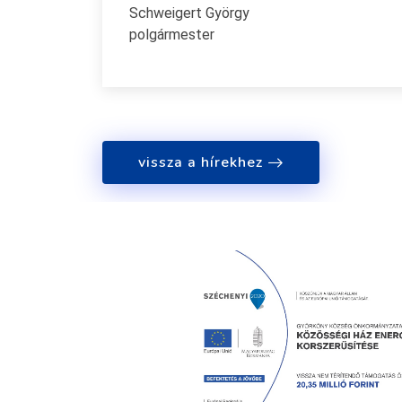
Schweigert György
polgármester
vissza a hírekhez