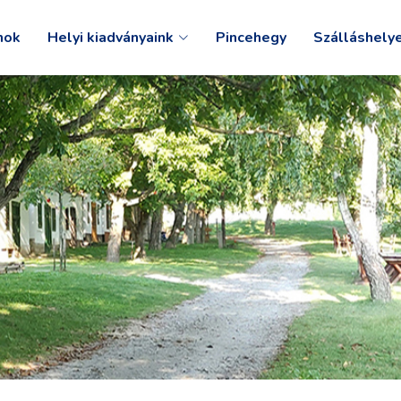
mok
Helyi kiadványaink
Pincehegy
Szálláshely