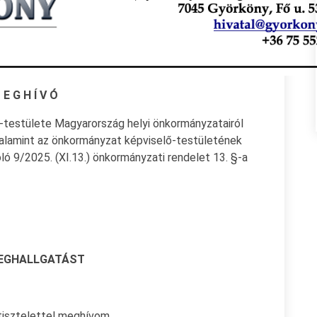
 E G H Í V Ó
testülete Magyarország helyi önkormányzatairól
 valamint az önkormányzat képviselő-testületének
ó 9/2025. (XI.13.) önkormányzati rendelet 13. §-a
EGHALLGATÁST
 tisztelettel meghívom.