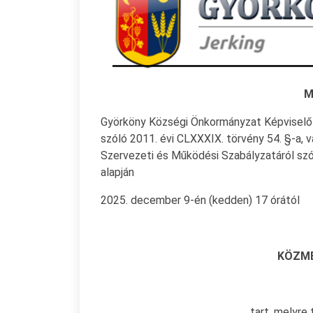
M
Györköny Községi Önkormányzat Képviselő-
szóló 2011. évi CLXXXIX. törvény 54. §-a,
Szervezeti és Működési Szabályzatáról szól
alapján
2025. december 9-én (kedden) 17 órától
KÖZM
tart, melyre