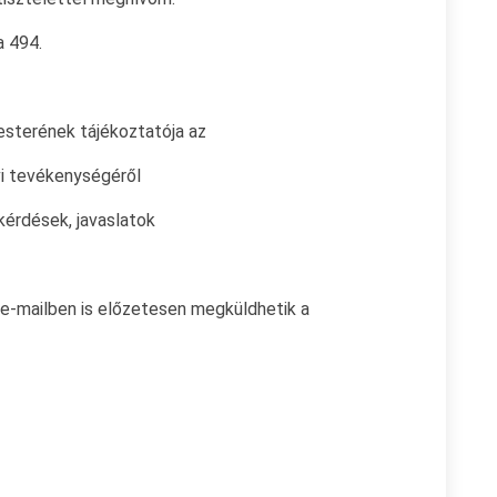
a 494.
ének tájékoztatója az
vékenységéről
ések, javaslatok
e-mailben is előzetesen megküldhetik a
er 1.