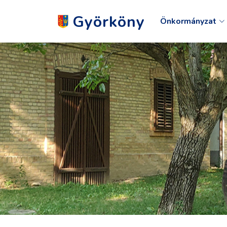
Györköny
Önkormányzat