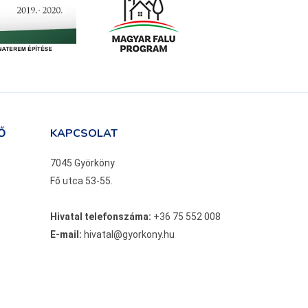
Ő
KAPCSOLAT
7045 Györköny
Fő utca 53-55.
Hivatal telefonszáma:
+36 75 552 008
E-mail:
hivatal@gyorkony.hu