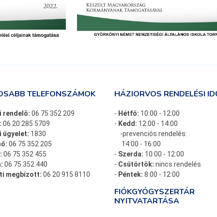
OSABB TELEFONSZÁMOK
HÁZIORVOS RENDELÉSI ID
i rendelő:
06 75 352 209
-
Hétfő:
10:00 - 12:00
:
06 20 285 5709
-
Kedd:
12:00 - 14:00
 ügyelet:
1830
-prevenciós rendelés:
ő:
06 75 352 205
14:00 - 16:00
:
06 75 352 455
-
Szerda:
10:00 - 12:00
:
06 75 352 440
-
Csütörtök:
nincs rendelés
ti megbízott:
06 20 915 8110
-
Péntek:
8:00 - 12:00
FIÓKGYÓGYSZERTÁR
NYITVATARTÁSA