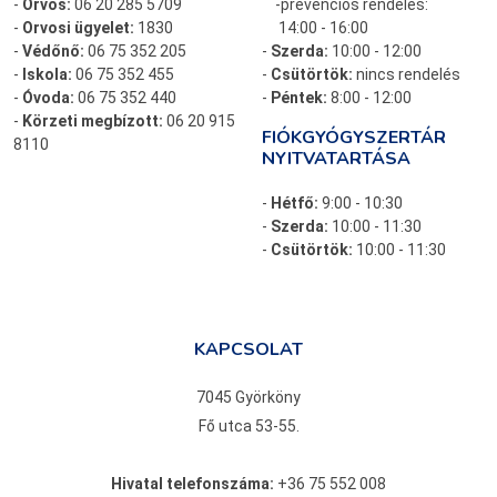
-
Orvos:
06 20 285 5709
-prevenciós rendelés:
-
Orvosi ügyelet:
1830
14:00 - 16:00
-
Védőnő:
06 75 352 205
-
Szerda:
10:00 - 12:00
-
Iskola:
06 75 352 455
-
Csütörtök:
nincs rendelés
-
Óvoda:
06 75 352 440
-
Péntek:
8:00 - 12:00
-
Körzeti megbízott:
06 20 915
FIÓKGYÓGYSZERTÁR
8110
NYITVATARTÁSA
-
Hétfő:
9:00 - 10:30
-
Szerda:
10:00 - 11:30
-
Csütörtök:
10:00 - 11:30
KAPCSOLAT
7045 Györköny
Fő utca 53-55.
Hivatal telefonszáma:
+36 75 552 008