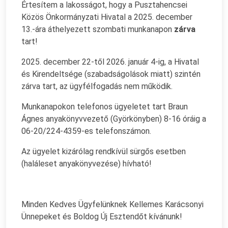
Értesítem a lakosságot, hogy a Pusztahencsei
Közös Önkormányzati Hivatal a 2025. december
13.-ára áthelyezett szombati munkanapon
zárva
tart!
2025. december 22-től 2026. január 4-ig, a Hivatal
és Kirendeltsége (szabadságolások miatt) szintén
zárva tart, az ügyfélfogadás nem működik.
Munkanapokon telefonos ügyeletet tart Braun
Ágnes anyakönyvvezető (Györkönyben) 8-16 óráig a
06-20/224-4359-es telefonszámon.
Az ügyelet kizárólag rendkívül sürgős esetben
(haláleset anyakönyvezése) hívható!
Minden Kedves Ügyfelünknek Kellemes Karácsonyi
Ünnepeket és Boldog Új Esztendőt kívánunk!