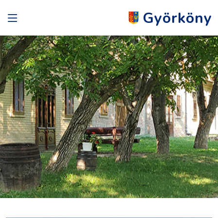
Györköny