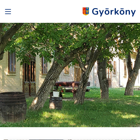
Györköny