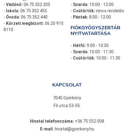
-
Védőnő:
06 75 352 205
-
Szerda:
10:00 - 12:00
-
Iskola:
06 75 352 455
-
Csütörtök:
nincs rendelés
-
Óvoda:
06 75 352 440
-
Péntek:
8:00 - 12:00
-
Körzeti megbízott:
06 20 915
FIÓKGYÓGYSZERTÁR
8110
NYITVATARTÁSA
-
Hétfő:
9:00 - 10:30
-
Szerda:
10:00 - 11:30
-
Csütörtök:
10:00 - 11:30
KAPCSOLAT
7045 Györköny
Fő utca 53-55.
Hivatal telefonszáma:
+36 75 552 008
E-mail:
hivatal@gyorkony.hu