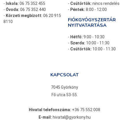
-
Iskola:
06 75 352 455
-
Csütörtök:
nincs rendelés
-
Óvoda:
06 75 352 440
-
Péntek:
8:00 - 12:00
-
Körzeti megbízott:
06 20 915
FIÓKGYÓGYSZERTÁR
8110
NYITVATARTÁSA
-
Hétfő:
9:00 - 10:30
-
Szerda:
10:00 - 11:30
-
Csütörtök:
10:00 - 11:30
KAPCSOLAT
7045 Györköny
Fő utca 53-55.
Hivatal telefonszáma:
+36 75 552 008
E-mail:
hivatal@gyorkony.hu