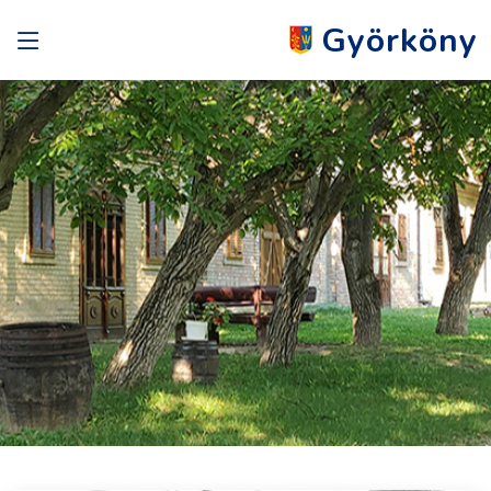
Györköny