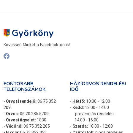
Györköny
Kövessen Minket a Facebook-on is!
FONTOSABB
HÁZIORVOS RENDELÉSI
TELEFONSZÁMOK
IDŐ
-
Orvosi rendelő:
06 75 352
-
Hétfő:
10:00 - 12:00
209
-
Kedd:
12:00 - 14:00
-
Orvos:
06 20 285 5709
-prevenciós rendelés:
-
Orvosi ügyelet:
1830
14:00 - 16:00
-
Védőnő:
06 75 352 205
-
Szerda:
10:00 - 12:00
-
Iskola:
06 75 352 455
-
Csütörtök:
nincs rendelés