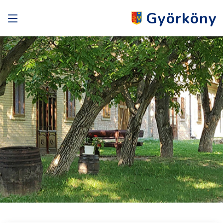
Györköny