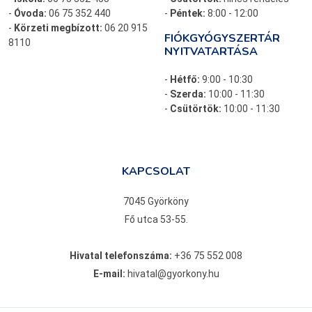
-
Óvoda:
06 75 352 440
-
Péntek:
8:00 - 12:00
-
Körzeti megbízott:
06 20 915
FIÓKGYÓGYSZERTÁR
8110
NYITVATARTÁSA
-
Hétfő:
9:00 - 10:30
-
Szerda:
10:00 - 11:30
-
Csütörtök:
10:00 - 11:30
KAPCSOLAT
7045 Györköny
Fő utca 53-55.
Hivatal telefonszáma:
+36 75 552 008
E-mail:
hivatal@gyorkony.hu