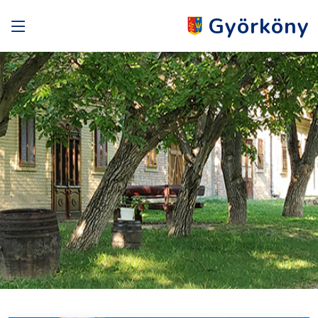
Györköny