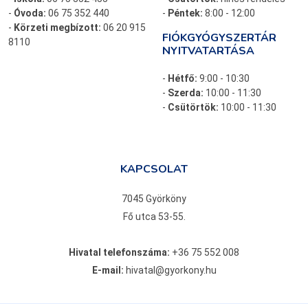
-
Óvoda:
06 75 352 440
-
Péntek:
8:00 - 12:00
-
Körzeti megbízott:
06 20 915
FIÓKGYÓGYSZERTÁR
8110
NYITVATARTÁSA
-
Hétfő:
9:00 - 10:30
-
Szerda:
10:00 - 11:30
-
Csütörtök:
10:00 - 11:30
KAPCSOLAT
7045 Györköny
Fő utca 53-55.
Hivatal telefonszáma:
+36 75 552 008
E-mail:
hivatal@gyorkony.hu