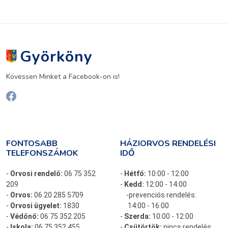
Györköny
Kövessen Minket a Facebook-on is!
FONTOSABB
HÁZIORVOS RENDELÉSI
TELEFONSZÁMOK
IDŐ
-
Orvosi rendelő:
06 75 352
-
Hétfő:
10:00 - 12:00
209
-
Kedd:
12:00 - 14:00
-
Orvos:
06 20 285 5709
-prevenciós rendelés:
-
Orvosi ügyelet:
1830
14:00 - 16:00
-
Védőnő:
06 75 352 205
-
Szerda:
10:00 - 12:00
-
Iskola:
06 75 352 455
-
Csütörtök:
nincs rendelés