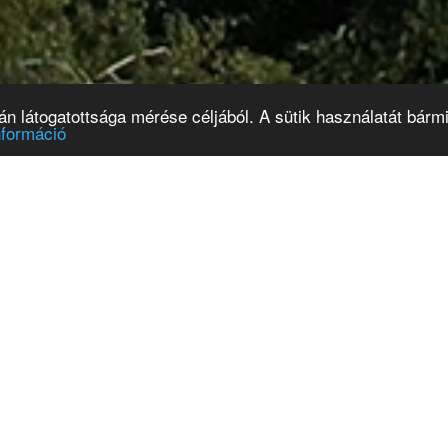
 látogatottsága mérése céljából. A sütik használatát bármik
nformáció
lyázat kiadó lakás
Kormányablak busz
rleti jogára
érkezik
6.07.29
2026.07.23