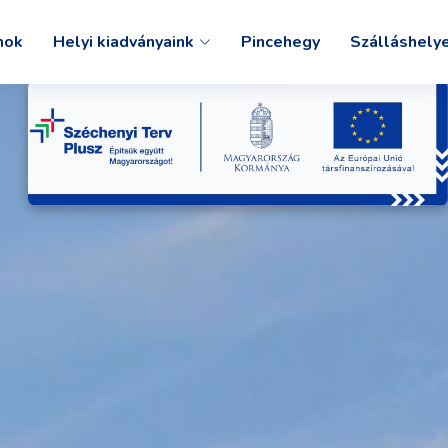
mok
Helyi kiadványaink
Pincehegy
Szálláshely