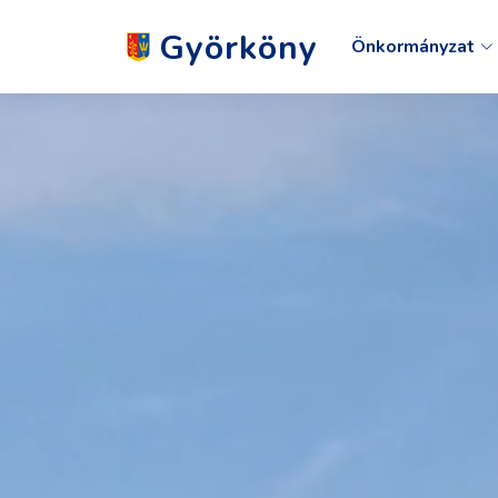
Györköny
Önkormányzat