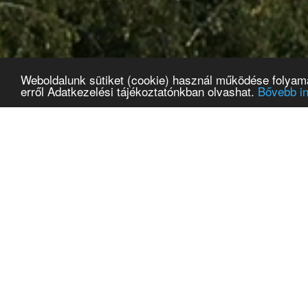
Weboldalunk sütiket (cookie) használ működése folyamán
erről Adatkezelési tájékoztatónkban olvashat.
Bővebb i
Hírek
Hőségriadó
Pá
bé
2026.07.31
202