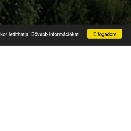
Elfogadom
or letilthatja! Bővebb információkat
Régi típusú személyi
igazolványok ingyenes
cseréje