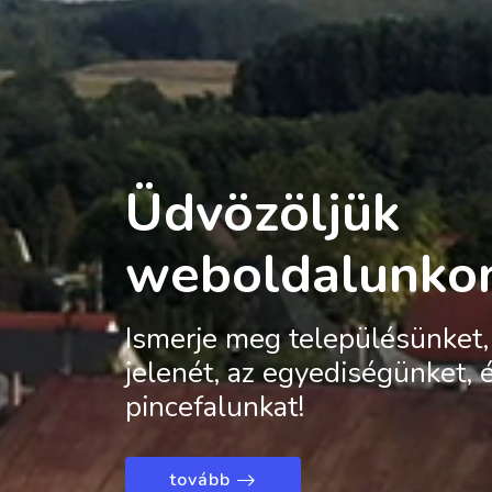
Üdvözöljük
weboldalunko
Ismerje meg településünket, 
jelenét, az egyediségünket, 
pincefalunkat!
tovább