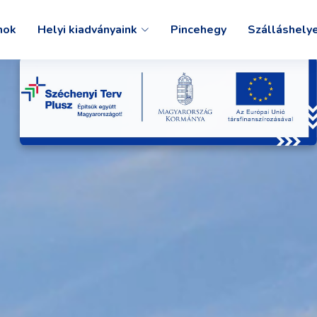
mok
Helyi kiadványaink
Pincehegy
Szálláshely