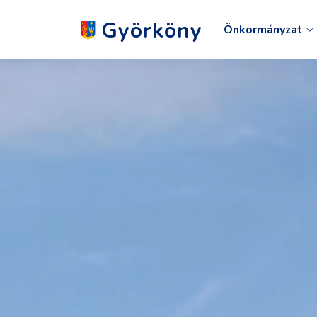
Györköny
Önkormányzat