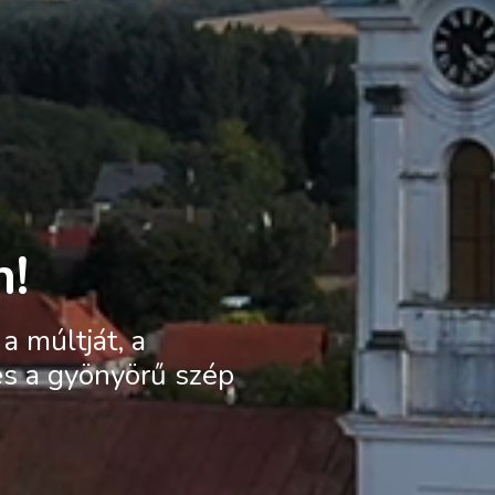
n!
a múltját, a
és a gyönyörű szép