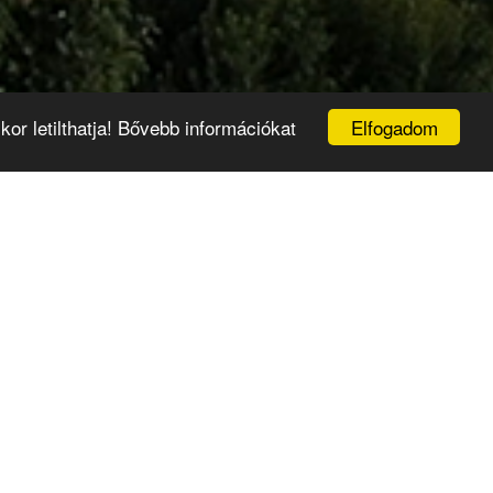
Elfogadom
or letilthatja! Bővebb információkat
Régi típusú személyi
igazolványok ingyenes
cseréje