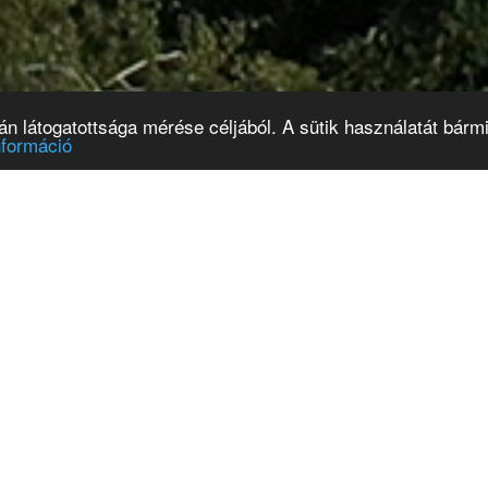
 látogatottsága mérése céljából. A sütik használatát bármik
nformáció
lyázat kiadó lakás
Kormányablak busz
rleti jogára
érkezik
6.07.29
2026.07.23