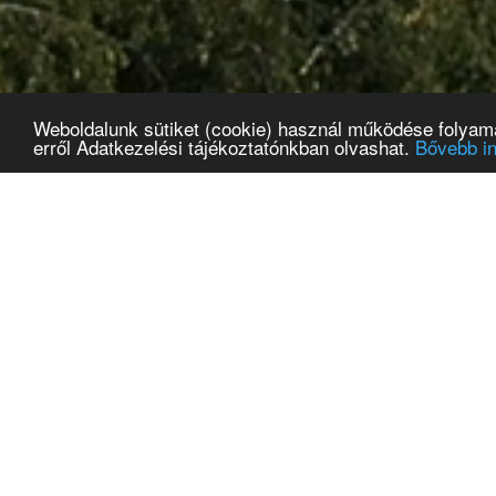
Weboldalunk sütiket (cookie) használ működése folyamán
erről Adatkezelési tájékoztatónkban olvashat.
Bővebb i
Hírek
Hőségriadó
Pá
bé
2026.07.31
202