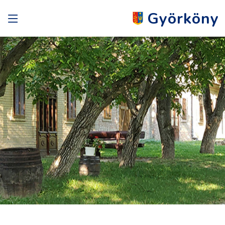
Györköny