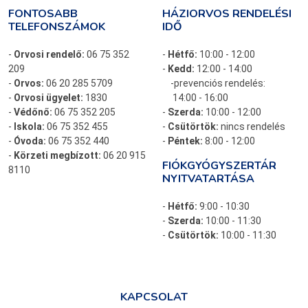
FONTOSABB
HÁZIORVOS RENDELÉSI
TELEFONSZÁMOK
IDŐ
-
Orvosi rendelő:
06 75 352
-
Hétfő:
10:00 - 12:00
209
-
Kedd:
12:00 - 14:00
-
Orvos:
06 20 285 5709
-prevenciós rendelés:
-
Orvosi ügyelet:
1830
14:00 - 16:00
-
Védőnő:
06 75 352 205
-
Szerda:
10:00 - 12:00
-
Iskola:
06 75 352 455
-
Csütörtök:
nincs rendelés
-
Óvoda:
06 75 352 440
-
Péntek:
8:00 - 12:00
-
Körzeti megbízott:
06 20 915
FIÓKGYÓGYSZERTÁR
8110
NYITVATARTÁSA
-
Hétfő:
9:00 - 10:30
-
Szerda:
10:00 - 11:30
-
Csütörtök:
10:00 - 11:30
KAPCSOLAT