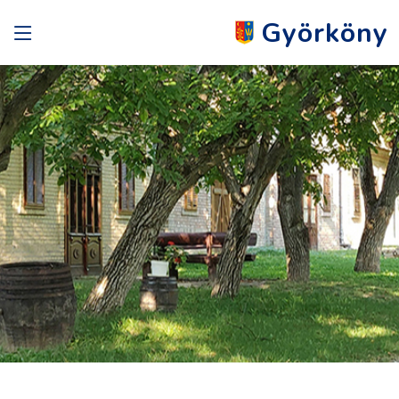
Györköny