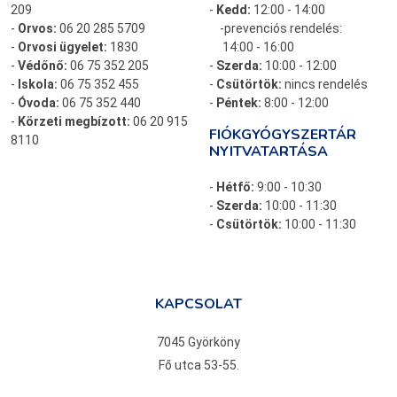
209
-
Kedd:
12:00 - 14:00
-
Orvos:
06 20 285 5709
-prevenciós rendelés:
-
Orvosi ügyelet:
1830
14:00 - 16:00
-
Védőnő:
06 75 352 205
-
Szerda:
10:00 - 12:00
-
Iskola:
06 75 352 455
-
Csütörtök:
nincs rendelés
-
Óvoda:
06 75 352 440
-
Péntek:
8:00 - 12:00
-
Körzeti megbízott:
06 20 915
FIÓKGYÓGYSZERTÁR
8110
NYITVATARTÁSA
-
Hétfő:
9:00 - 10:30
-
Szerda:
10:00 - 11:30
-
Csütörtök:
10:00 - 11:30
KAPCSOLAT
7045 Györköny
Fő utca 53-55.