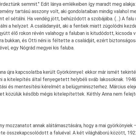
deztünk semmit." Edit lánya emlékeiben így maradt meg alakja: "
kemény tartású asszony volt, aki gondolataiban mindig valahol me
el sétálni. Ha vendég jött, behúzódott a szobájába. (…) A falu 
 a helyzet. A családanyát, aki a fentiek miatt zúgolódni kezdett 
gyütt élő rokon révén valahogy a faluban is kitudódott, kicsoda 
a bukkan, és Otti néni is féltette a családját, ezért biztonságos
ével, egy Nógrád megyei kis faluba.
nna újra kapcsolatba került Györkönnyel: ekkor már ismét tekint
i a kitelepítés által fenyegetett helybéli sváb lakosoknak. 1946
ási és mentesítési kérelmét a belügyminiszterhez. Március elej
t közülük később mégis kitelepítettek. Kéthly Anna nem felejtet
éhány mozzanatot annak alátámasztására, hogy a mai györkönyiek 
ete összekapcsolódott a faluéval. A két világháború között, 19