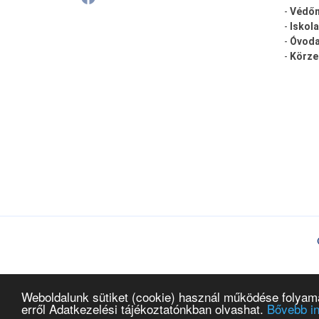
-
Védőn
-
Iskola
-
Óvoda
-
Körze
Weboldalunk sütiket (cookie) használ működése folyamán
erről Adatkezelési tájékoztatónkban olvashat.
Bővebb i