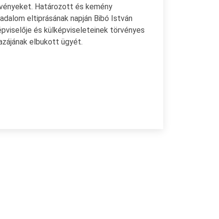
rvényeket. Határozott és kemény
radalom eltiprásának napján Bibó István
épviselője és külképviseleteinek törvényes
azájának elbukott ügyét.