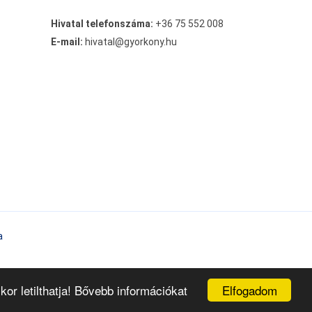
Hivatal telefonszáma:
+36 75 552 008
E-mail:
hivatal@gyorkony.hu
a
Elfogadom
or letilthatja! Bővebb információkat