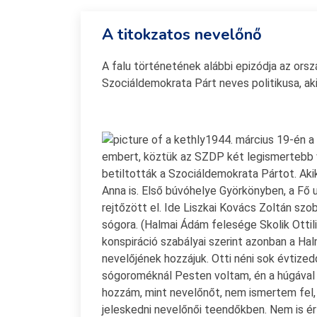
A titokzatos nevelőnő
A falu történetének alábbi epizódja az or
Szociáldemokrata Párt neves politikusa, a
1944. március 19-én a
embert, köztük az SZDP két legismertebb ve
betiltották a Szociáldemokrata Pártot. Akik
Anna is. Első búvóhelye Györkönyben, a Fő 
rejtőzött el. Ide Liszkai Kovács Zoltán szo
sógora. (Halmai Ádám felesége Skolik Ottili
konspiráció szabályai szerint azonban a Hal
nevelőjének hozzájuk. Otti néni sok évtized
sógoroméknál Pesten voltam, én a húgával b
hozzám, mint nevelőnőt, nem ismertem fel,
jeleskedni nevelőnői teendőkben. Nem is é