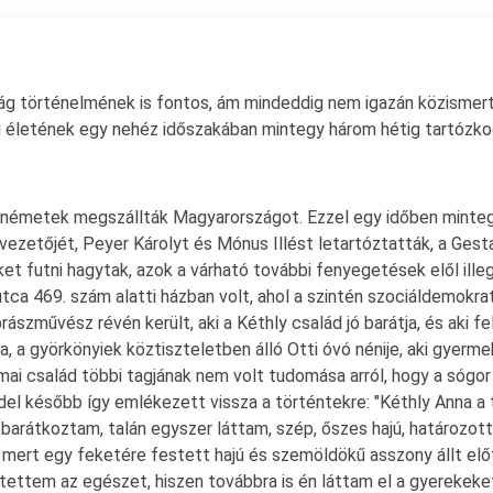
szág történelmének is fontos, ám mindeddig nem igazán közismer
ki életének egy nehéz időszakában mintegy három hétig tartózk
 németek megszállták Magyarországot. Ezzel egy időben minte
zetőjét, Peyer Károlyt és Mónus Illést letartóztatták, a Gesta
et futni hagytak, azok a várható további fenyegetések elől illeg
utca 469. szám alatti házban volt, ahol a szintén szociáldemokr
brászművész révén került, aki a Kéthly család jó barátja, és aki 
a, a györkönyiek köztiszteletben álló Otti óvó nénije, aki gyerm
mai család többi tagjának nem volt tudomása arról, hogy a sógor
del később így emlékezett vissza a történtekre: "Kéthly Anna a t
arátkoztam, talán egyszer láttam, szép, őszes hajú, határozott
 mert egy feketére festett hajú és szemöldökű asszony állt elő
rtettem az egészet, hiszen továbbra is én láttam el a gyerekek