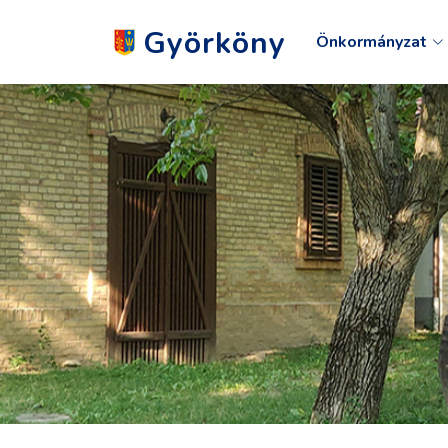
Györköny
Önkormányzat