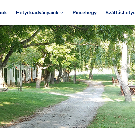
mok
Helyi kiadványaink
Pincehegy
Szálláshely