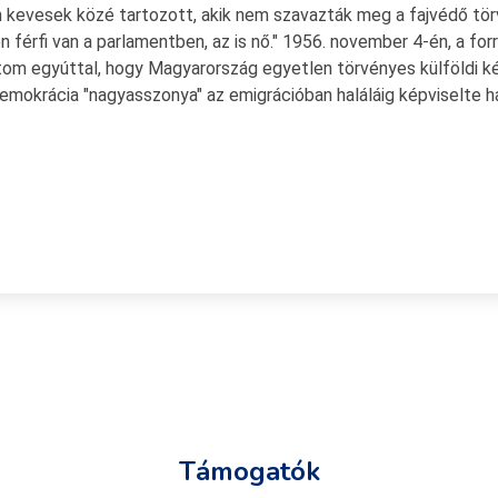
n kevesek közé tartozott, akik nem szavazták meg a fajvédő tö
 férfi van a parlamentben, az is nő." 1956. november 4-én, a for
pítom egyúttal, hogy Magyarország egyetlen törvényes külföldi k
ldemokrácia "nagyasszonya" az emigrációban haláláig képviselte h
Támogatók