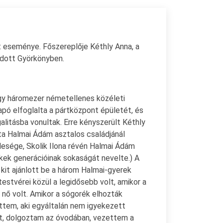
t eseménye. Főszereplője Kéthly Anna, a
odott Györkönyben.
gy háromezer németellenes közéleti
pó elfoglalta a pártközpont épületét, és
alitásba vonultak. Erre kényszerült Kéthly
ata Halmai Ádám asztalos családjánál
felesége, Skolik Ilona révén Halmai Ádám
ekek generációinak sokaságát nevelte.) A
 kit ajánlott be a három Halmai-gyerek
estvérei közül a legidősebb volt, amikor a
 nő volt. Amikor a sógorék elhozták
ttem, aki egyáltalán nem igyekezett
et, dolgoztam az óvodában, vezettem a