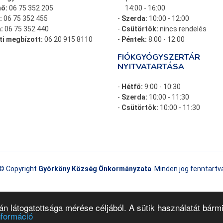
ő:
06 75 352 205
14:00 - 16:00
:
06 75 352 455
-
Szerda:
10:00 - 12:00
:
06 75 352 440
-
Csütörtök:
nincs rendelés
ti megbízott:
06 20 915 8110
-
Péntek:
8:00 - 12:00
FIÓKGYÓGYSZERTÁR
NYITVATARTÁSA
-
Hétfő:
9:00 - 10:30
-
Szerda:
10:00 - 11:30
-
Csütörtök:
10:00 - 11:30
© Copyright
Györköny Község Önkormányzata
. Minden jog fenntartv
Adatkezelési tájékoztató
megtekintés
 látogatottsága mérése céljából. A sütik használatát bármik
nformáció