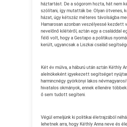
háztartást. De a sógorom hozta, hát nem kér
szólítani, így mutatták be. Olyan ötvenes, 
házat, úgy kétszáz méteres távolságba ment 
Hamarosan azonban veszélyessé kezdett válni
nevelőnő kilétéről, aztán egy a családdal e
félő volt, hogy a Gestapo a politikus nyomár
került, ugyancsak a Liszkai család segítség
Két év múlva, a háburú után aztán Kéthly A
alelnökeként igyekezett segítséget nyújtan
harmincnégy györkönyi lakos névmagyarosít
hivatalos okmányok, ennek ellenére többeke
ő sem tudott segíteni.
Végül emeljünk ki politikai életrajzából n
lehetnek arra, hogy Kéthly Anna neve és él