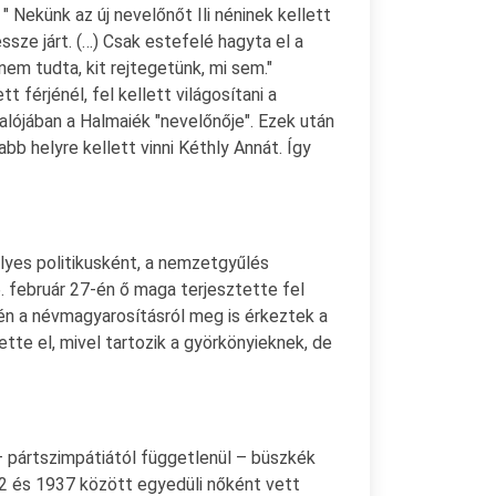
 Nekünk az új nevelőnőt Ili néninek kellett
ssze járt. (…) Csak estefelé hagyta el a
nem tudta, kit rejtegetünk, mi sem."
férjénél, fel kellett világosítani a
valójában a Halmaiék "nevelőnője". Ezek után
abb helyre kellett vinni Kéthly Annát. Így
élyes politikusként, a nemzetgyűlés
. február 27-én ő maga terjesztette fel
én a névmagyarosításról meg is érkeztek a
te el, mivel tartozik a györkönyieknek, de
– pártszimpátiától függetlenül – büszkék
22 és 1937 között egyedüli nőként vett