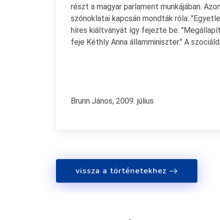
részt a magyar parlament munkájában. Azo
szónoklatai kapcsán mondták róla: "Egyetlen
híres kiáltványát így fejezte be: "Megálla
feje Kéthly Anna államminiszter." A szociá
Brunn János, 2009. július
vissza a történetekhez