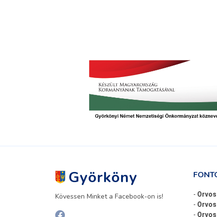
Györköny
FONT
-
Orvos
Kövessen Minket a Facebook-on is!
-
Orvos
-
Orvosi