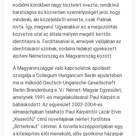
irodalmi körökben nagy tisztelet övezte, rendkívül
barátságos és közvetlen személyiségét jelzi, hogy
mindenki, aki közelebbről ismerte, csak Palinak
hívta. Így, magyarul. Ugyanakkor ez a megszólítás
közvetve utal az általa mélyen megélt kettős
identitásra is. Fordításaival is, amelyek valójában az
identitásáról szólnak, irodalmi hidakat igyekezett
építeni Németország és Magyarország között.
A Magyarországgal való kapcsolatok ápolását
szolgálja a Collegium Hungaricum Berlin épületében
ma is működő Deutsch-Ungarische Gesellschaft
Berlin-Brandenburg e. V./ Német-Magyar Egyesület,
amelynek 1991-es megalakulásánál Paul Kárpáti is
bábáskodott. Az egyesület 2003-2004-es
almanachjában található Paul Kárpátitól Lázár Ervin
„Keserűfű” című novellájának német fordítása
„Bitterkraut” címmel. A novella középpontjában egy,
a kitelepítés elől menekülő, idős györkönyi házaspár