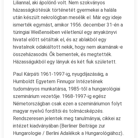
Liliannal, aki ápolónő volt. Nem szokványos
házasságkötésük történetét gyermekei a halála
után készült nekrológban mesélik el. Már egy ideje
ismerték egymást, amikor 1956. december 31-én a
türingiai Weißensében véletlenül egy anyakönyvi
hivatal előtt sétáltak el, és az ablakból egy
hivatalnok odakiáltott nekik, hogy nem akarnának-e
összeházasodni. Ők bementek, és megtették.
Házasságukból egy lányuk és két fiuk született.
Paul Kárpáti 1961-1997-ig, nyugdíjazásáig, a
Humboldt Egyetem Finnugor Intézetének
tudományos munkatársa, 1985-től a hungarológiai
szeminárium vezetője. 1968-1997-ig egész
Németországban csak ezen a szemináriumon folyt
magyar nyelvű fordítói és tolmácsképzés.
Rendszeresen jelentek meg tanulmányai, cikkei az
intézet kiadványában (Berliner Beiträge zur
Hungarologie / Berlini Adalékok a Hungarológiához)..