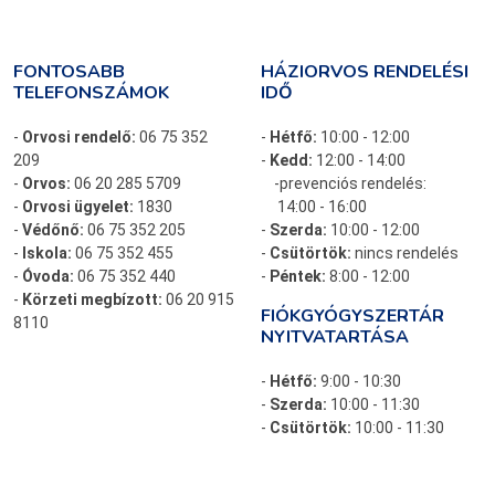
FONTOSABB
HÁZIORVOS RENDELÉSI
TELEFONSZÁMOK
IDŐ
-
Orvosi rendelő:
06 75 352
-
Hétfő:
10:00 - 12:00
209
-
Kedd:
12:00 - 14:00
-
Orvos:
06 20 285 5709
-prevenciós rendelés:
-
Orvosi ügyelet:
1830
14:00 - 16:00
-
Védőnő:
06 75 352 205
-
Szerda:
10:00 - 12:00
-
Iskola:
06 75 352 455
-
Csütörtök:
nincs rendelés
-
Óvoda:
06 75 352 440
-
Péntek:
8:00 - 12:00
-
Körzeti megbízott:
06 20 915
FIÓKGYÓGYSZERTÁR
8110
NYITVATARTÁSA
-
Hétfő:
9:00 - 10:30
-
Szerda:
10:00 - 11:30
-
Csütörtök:
10:00 - 11:30