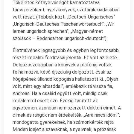
Tökéletes kétnyelvűségét kamatoztatva,
társszerzőként, nyelvkönyvek, szótárak kiadásában
vett részt. (Többek közt: „Deutsch-Ungarisches”
„Ungarisch-Deutsches Taschenwörterbuch"; „Wir
lernen ungarisch sprechen”; „Magyar-német
szólások – Redensarten ungarisch-deutsch”)
Életművének legnagyobb és egyben legfontosabb
részét irodalmi fordításai jelentik. Ez volt az élete.
Dolgozószobájában a könyvek a plafonig voltak
felhalmozva, késő éjszakáig dolgozott, csak az
írógépének állandó kopogása hallatszott ki. „Olyan
volt, mint egy altatódal”, emlékezik rá vissza fia,
Andreas. Ha a család együtt volt, mindig csak
irodalomról esett szó. Évekig tanított az
egyetemen, azonban nem szerzett doktori címet. A
címek és rangok nem érdekelték. „Arra nincs időm.”,
mondogatta gyerekeinek, ha számonkérték rajta.
Minden idejét a szavaknak, a nyelvnek, a prózának