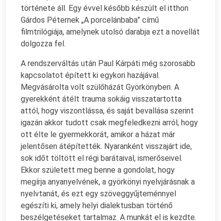
története áll. Egy évvel később készült el itthon
Gárdos Péternek „A porcelánbaba” című
filmtrilógiája, amelynek utolsó darabja ezt a novellát
dolgozza fel.
A rendszerváltás után Paul Kárpáti még szorosabb
kapcsolatot épített ki egykori hazájával.
Megvásárolta volt szülőházát Györkönyben. A
gyerekként átélt trauma sokáig visszatartotta
attól, hogy viszontlássa, és saját bevallása szerint
igazán akkor tudott csak megfeledkezni arról, hogy
ott élte le gyermekkorát, amikor a házat már
jelentősen átépítették. Nyaranként visszajárt ide,
sok időt töltött el régi barátaival, ismerőseivel.
Ekkor született meg benne a gondolat, hogy
megírja anyanyelvének, a györkönyi nyelvjárásnak a
nyelvtanát, és ezt egy szöveggyűjteménnyel
egészíti ki, amely helyi dialektusban történő
beszélgetéseket tartalmaz. A munkát el is kezdte.