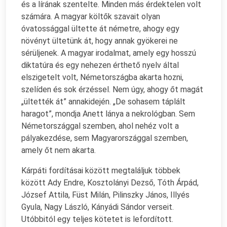
és a lírának szentelte. Minden más érdektelen volt
számára. A magyar költők szavait olyan
óvatossággal ültette át németre, ahogy egy
növényt ültetünk át, hogy annak gyökerei ne
sérüljenek. A magyar irodalmat, amely egy hosszú
diktatúra és egy nehezen érthető nyelv által
elszigetelt volt, Németországba akarta hozni,
szelíden és sok érzéssel. Nem úgy, ahogy őt magát
„ültették át” annakidején. „De sohasem táplált
haragot”, mondja Anett lánya a nekrológban. Sem
Németországgal szemben, ahol nehéz volt a
pályakezdése, sem Magyarországgal szemben,
amely őt nem akarta.
Kárpáti fordításai között megtaláljuk többek
között Ady Endre, Kosztolányi Dezső, Tóth Árpád,
József Attila, Füst Milán, Pilinszky János, Illyés
Gyula, Nagy László, Kányádi Sándor verseit.
Utóbbitól egy teljes kötetet is lefordított.