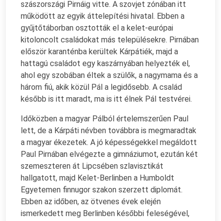
szászországi Pirnáig vitte. A szovjet zónában itt
működött az egyik áttelepítési hivatal. Ebben a
gyűjtőtáborban osztották el a kelet-európai
kitoloncolt családokat más településekre. Pirnában
először karanténba kerültek Kárpátiék, majd a
hattagú családot egy kaszárnyában helyezték el,
ahol egy szobában éltek a szülők, a nagymama és a
három fiú, akik közül Pál a legidősebb. A család
később is itt maradt, ma is itt élnek Pál testvérei.
Időközben a magyar Pálból értelemszerűen Paul
lett, de a Kárpáti névben továbbra is megmaradtak
a magyar ékezetek. A jó képességekkel megáldott
Paul Pirnában elvégezte a gimnáziumot, ezután két
szemeszteren át Lipcsében szlavisztikát
hallgatott, majd Kelet-Berlinben a Humboldt
Egyetemen finnugor szakon szerzett diplomát.
Ebben az időben, az ötvenes évek elején
ismerkedett meg Berlinben későbbi feleségével,