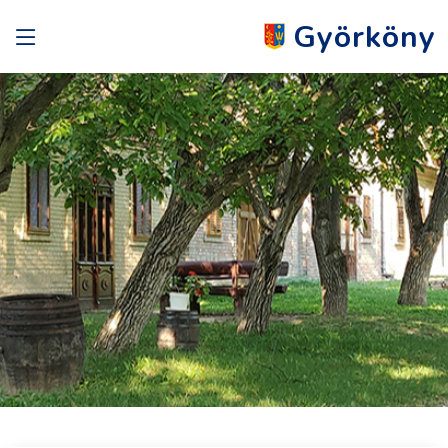
Györköny