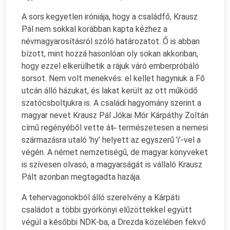
A sors kegyetlen iróniája, hogy a családfő, Krausz
Pál nem sokkal korábban kapta kézhez a
névmagyarosításról szóló határozatot. Ő is abban
bízott, mint hozzá hasonlóan oly sokan akkoriban,
hogy ezzel elkerülhetik a rájuk váró emberpróbáló
sorsot. Nem volt menekvés: el kellet hagyniuk a Fő
utcán álló házukat, és lakat került az ott működő
szatócsboltjukra is. A családi hagyomány szerint a
magyar nevet Krausz Pál Jókai Mór Kárpáthy Zoltán
című regényéből vette át ̶ természetesen a nemesi
származásra utaló ’hy’ helyett az egyszerű ’i’-vel a
végén. A német nemzetiségű, de magyar könyveket
is szívesen olvasó, a magyarságát is vállaló Krausz
Pált azonban megtagadta hazája.
A tehervagonokból álló szerelvény a Kárpáti
családot a többi györkönyi elűzöttekkel együtt
végül a későbbi NDK-ba, a Drezda közelében fekvő