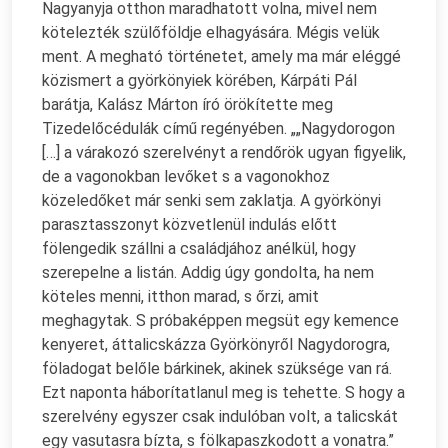
Nagyanyja otthon maradhatott volna, mivel nem
kötelezték szülőföldje elhagyására. Mégis velük
ment. A megható történetet, amely ma már eléggé
közismert a györkönyiek körében, Kárpáti Pál
barátja, Kalász Márton író örökítette meg
Tizedelőcédulák című regényében. „„Nagydorogon
[…] a várakozó szerelvényt a rendőrök ugyan figyelik,
de a vagonokban levőket s a vagonokhoz
közeledőket már senki sem zaklatja. A györkönyi
parasztasszonyt közvetlenül indulás előtt
fölengedik szállni a családjához anélkül, hogy
szerepelne a listán. Addig úgy gondolta, ha nem
köteles menni, itthon marad, s őrzi, amit
meghagytak. S próbaképpen megsüt egy kemence
kenyeret, áttalicskázza Györkönyről Nagydorogra,
föladogat belőle bárkinek, akinek szüksége van rá.
Ezt naponta háborítatlanul meg is tehette. S hogy a
szerelvény egyszer csak indulóban volt, a talicskát
egy vasutasra bízta, s fölkapaszkodott a vonatra.”