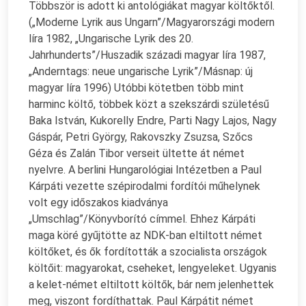
Többször is adott ki antológiákat magyar költőktől.
(„Moderne Lyrik aus Ungarn”/Magyarországi modern
líra 1982, „Ungarische Lyrik des 20.
Jahrhunderts”/Huszadik századi magyar líra 1987,
„Anderntags: neue ungarische Lyrik”/Másnap: új
magyar líra 1996) Utóbbi kötetben több mint
harminc költő, többek közt a szekszárdi születésű
Baka István, Kukorelly Endre, Parti Nagy Lajos, Nagy
Gáspár, Petri György, Rakovszky Zsuzsa, Szőcs
Géza és Zalán Tibor verseit ültette át német
nyelvre. A berlini Hungarológiai Intézetben a Paul
Kárpáti vezette szépirodalmi fordítói műhelynek
volt egy időszakos kiadványa
„Umschlag”/Könyvborító címmel. Ehhez Kárpáti
maga köré gyűjtötte az NDK-ban eltiltott német
költőket, és ők fordították a szocialista országok
költőit: magyarokat, cseheket, lengyeleket. Ugyanis
a kelet-német eltiltott költők, bár nem jelenhettek
meg, viszont fordíthattak. Paul Kárpátit német