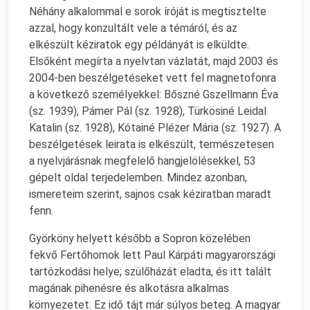
Néhány alkalommal e sorok íróját is megtisztelte
azzal, hogy konzultált vele a témáról, és az
elkészült kéziratok egy példányát is elküldte.
Elsőként megírta a nyelvtan vázlatát, majd 2003 és
2004-ben beszélgetéseket vett fel magnetofonra
a következő személyekkel: Bőszné Gszellmann Éva
(sz. 1939), Pámer Pál (sz. 1928), Türkösiné Leidal
Katalin (sz. 1928), Kótainé Plézer Mária (sz. 1927). A
beszélgetések leirata is elkészült, természetesen
a nyelvjárásnak megfelelő hangjelölésekkel, 53
gépelt oldal terjedelemben. Mindez azonban,
ismereteim szerint, sajnos csak kéziratban maradt
fenn.
Györköny helyett később a Sopron közelében
fekvő Fertőhomok lett Paul Kárpáti magyarországi
tartózkodási helye; szülőházát eladta, és itt talált
magának pihenésre és alkotásra alkalmas
környezetet. Ez idő tájt már súlyos beteg. A magyar