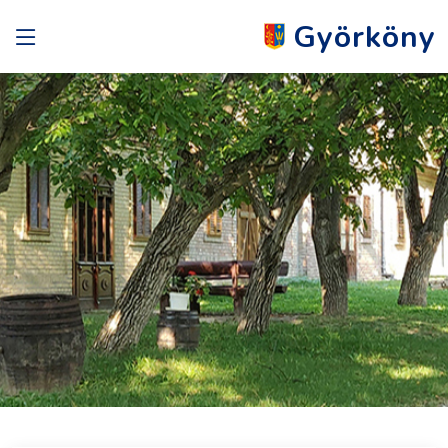
Györköny