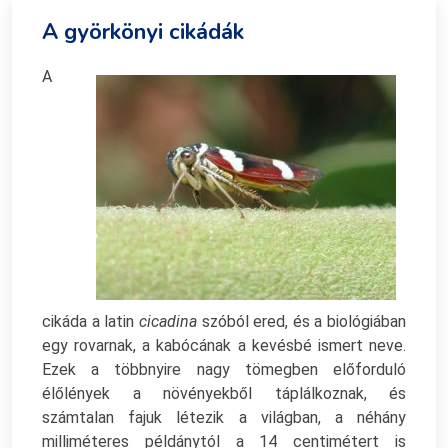
A györkönyi cikádák
A
cikáda a latin
cicadina
szóból ered, és a biológiában
egy rovarnak, a kabócának a kevésbé ismert neve.
Ezek a többnyire nagy tömegben előforduló
élőlények a növényekből táplálkoznak, és
számtalan fajuk létezik a világban, a néhány
milliméteres példánytól a 14 centimétert is