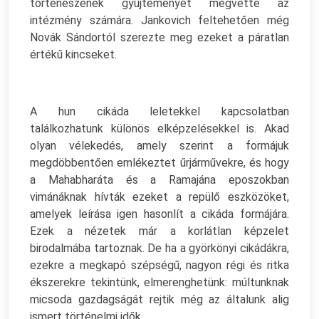
történészének gyűjteményét megvette az
intézmény számára. Jankovich feltehetően még
Novák Sándortól szerezte meg ezeket a páratlan
értékű kincseket.
A hun cikáda leletekkel kapcsolatban
találkozhatunk különös elképzelésekkel is. Akad
olyan vélekedés, amely szerint a formájuk
megdöbbentően emlékeztet űrjárművekre, és hogy
a Mahabharáta és a Ramajána eposzokban
vimánáknak hívták ezeket a repülő eszközöket,
amelyek leírása igen hasonlít a cikáda formájára.
Ezek a nézetek már a korlátlan képzelet
birodalmába tartoznak. De ha a györkönyi cikádákra,
ezekre a megkapó szépségű, nagyon régi és ritka
ékszerekre tekintünk, elmerenghetünk: múltunknak
micsoda gazdagságát rejtik még az általunk alig
ismert történelmi idők.