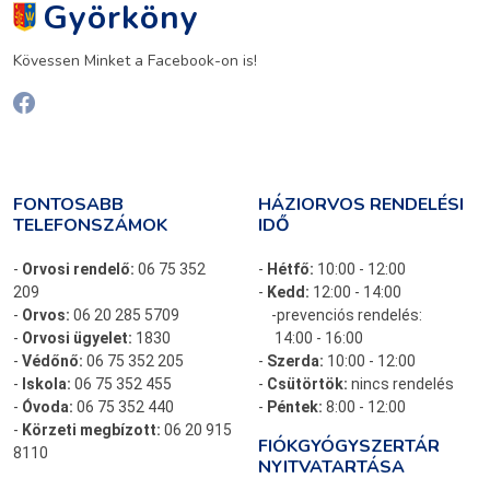
Györköny
Kövessen Minket a Facebook-on is!
FONTOSABB
HÁZIORVOS RENDELÉSI
TELEFONSZÁMOK
IDŐ
-
Orvosi rendelő:
06 75 352
-
Hétfő:
10:00 - 12:00
209
-
Kedd:
12:00 - 14:00
-
Orvos:
06 20 285 5709
-prevenciós rendelés:
-
Orvosi ügyelet:
1830
14:00 - 16:00
-
Védőnő:
06 75 352 205
-
Szerda:
10:00 - 12:00
-
Iskola:
06 75 352 455
-
Csütörtök:
nincs rendelés
-
Óvoda:
06 75 352 440
-
Péntek:
8:00 - 12:00
-
Körzeti megbízott:
06 20 915
FIÓKGYÓGYSZERTÁR
8110
NYITVATARTÁSA