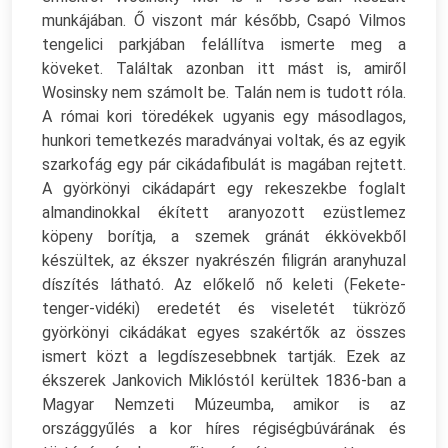
munkájában. Ő viszont már később, Csapó Vilmos
tengelici parkjában felállítva ismerte meg a
köveket. Találtak azonban itt mást is, amiről
Wosinsky nem számolt be. Talán nem is tudott róla.
A római kori töredékek ugyanis egy másodlagos,
hunkori temetkezés maradványai voltak, és az egyik
szarkofág egy pár cikádafibulát is magában rejtett.
A györkönyi cikádapárt egy rekeszekbe foglalt
almandinokkal ékített aranyozott ezüstlemez
köpeny borítja, a szemek gránát ékkövekből
készültek, az ékszer nyakrészén filigrán aranyhuzal
díszítés látható. Az előkelő nő keleti (Fekete-
tenger-vidéki) eredetét és viseletét tükröző
györkönyi cikádákat egyes szakértők az összes
ismert közt a legdíszesebbnek tartják. Ezek az
ékszerek Jankovich Miklóstól kerültek 1836-ban a
Magyar Nemzeti Múzeumba, amikor is az
országgyűlés a kor híres régiségbúvárának és