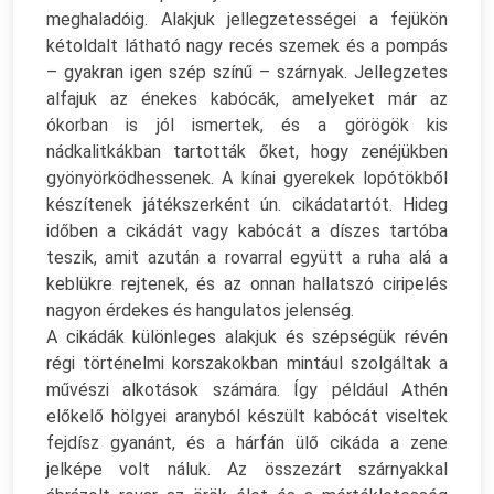
meghaladóig. Alakjuk jellegzetességei a fejükön
kétoldalt látható nagy recés szemek és a pompás
– gyakran igen szép színű – szárnyak. Jellegzetes
alfajuk az énekes kabócák, amelyeket már az
ókorban is jól ismertek, és a görögök kis
nádkalitkákban tartották őket, hogy zenéjükben
gyönyörködhessenek. A kínai gyerekek lopótökből
készítenek játékszerként ún. cikádatartót. Hideg
időben a cikádát vagy kabócát a díszes tartóba
teszik, amit azután a rovarral együtt a ruha alá a
keblükre rejtenek, és az onnan hallatszó ciripelés
nagyon érdekes és hangulatos jelenség.
A cikádák különleges alakjuk és szépségük révén
régi történelmi korszakokban mintául szolgáltak a
művészi alkotások számára. Így például Athén
előkelő hölgyei aranyból készült kabócát viseltek
fejdísz gyanánt, és a hárfán ülő cikáda a zene
jelképe volt náluk. Az összezárt szárnyakkal