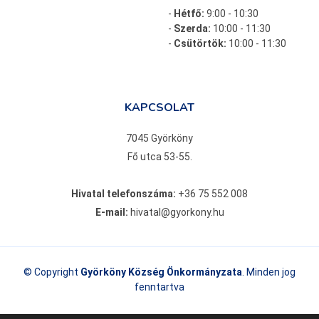
-
Hétfő:
9:00 - 10:30
-
Szerda:
10:00 - 11:30
-
Csütörtök:
10:00 - 11:30
KAPCSOLAT
7045 Györköny
Fő utca 53-55.
Hivatal telefonszáma:
+36 75 552 008
E-mail:
hivatal@gyorkony.hu
© Copyright
Györköny Község Önkormányzata
. Minden jog
fenntartva