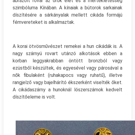
ábrázolt rovar az örök élet és a mértékletesség
szimbóluma Kínában. A kínaiak a bútorok sarkainak
díszítésére a sárkányalak mellett cikáda formájú
fémvereteket is alkalmaztak.
A korai ötvösművészet remekei a hun cikádák is. A
nagy szárnyú rovart utánzó alkotások ebben a
korban leggyakrabban öntött bronzból vagy
ezüstből készültek, és egyesével vagy párosával a
nők fibulaként (ruhakapocs vagy ruhatű), illetve
rangjelző vagy bajelhárító ékszerként viselték őket.
A cikádaszárny a hunoknál lószerszámok kedvelt
díszítőeleme is volt.