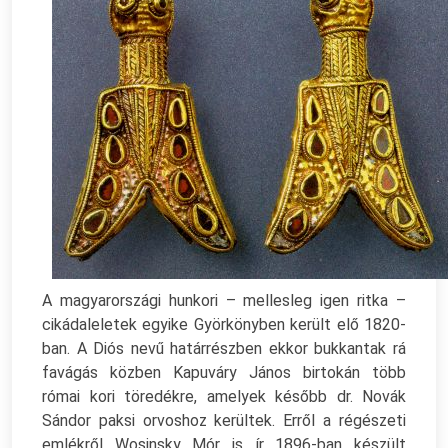
A magyarországi hunkori – mellesleg igen ritka –
cikádaleletek egyike Györkönyben került elő 1820-
ban. A Diós nevű határrészben ekkor bukkantak rá
favágás közben Kapuváry János birtokán több
római kori töredékre, amelyek később dr. Novák
Sándor paksi orvoshoz kerültek. Erről a régészeti
emlékről Wosinsky Mór is ír 1896-ban készült