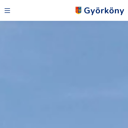
Györköny