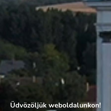
Üdvözöljük weboldalunkon!