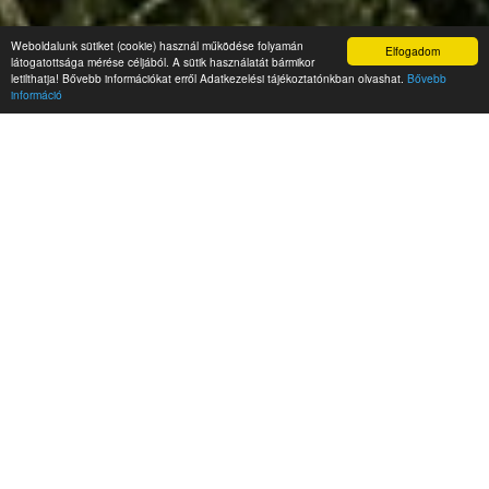
Weboldalunk sütiket (cookie) használ működése folyamán
Elfogadom
látogatottsága mérése céljából. A sütik használatát bármikor
letilthatja! Bővebb információkat erről Adatkezelési tájékoztatónkban olvashat.
Bővebb
információ
Hírek
Hőségriadó