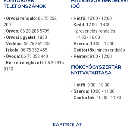
FONTOSABB
HÁZIORVOS RENDELÉSI
TELEFONSZÁMOK
IDŐ
-
Orvosi rendelő:
06 75 352
-
Hétfő:
10:00 - 12:00
209
-
Kedd:
12:00 - 14:00
-
Orvos:
06 20 285 5709
-prevenciós rendelés:
-
Orvosi ügyelet:
1830
14:00 - 16:00
-
Védőnő:
06 75 352 205
-
Szerda:
10:00 - 12:00
-
Iskola:
06 75 352 455
-
Csütörtök:
nincs rendelés
-
Óvoda:
06 75 352 440
-
Péntek:
8:00 - 12:00
-
Körzeti megbízott:
06 20 915
FIÓKGYÓGYSZERTÁR
8110
NYITVATARTÁSA
-
Hétfő:
9:00 - 10:30
-
Szerda:
10:00 - 11:30
-
Csütörtök:
10:00 - 11:30
KAPCSOLAT