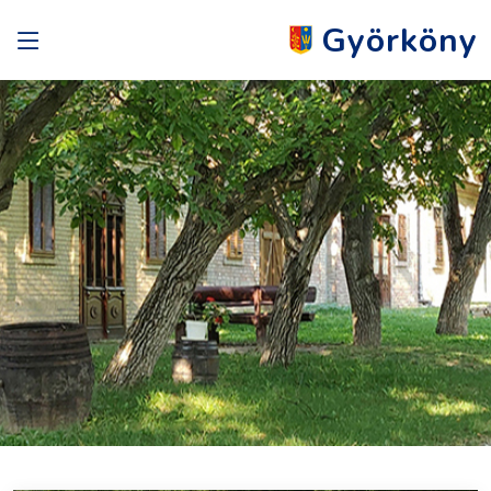
Györköny