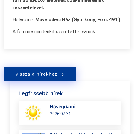
tart az E.R.Ö.V. illetékes szakembereinek
részvételével.
Helyszíne:
Művelődési Ház (Györköny, Fő u. 494.)
A fórumra mindenkit szeretettel várunk.
vissza a hírekhez
Legfrissebb hírek
Hőségriadó
2026.07.31