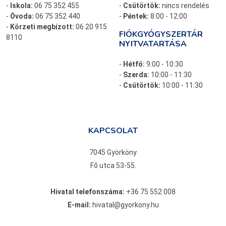
-
Iskola:
06 75 352 455
-
Csütörtök:
nincs rendelés
-
Óvoda:
06 75 352 440
-
Péntek:
8:00 - 12:00
-
Körzeti megbízott:
06 20 915
FIÓKGYÓGYSZERTÁR
8110
NYITVATARTÁSA
-
Hétfő:
9:00 - 10:30
-
Szerda:
10:00 - 11:30
-
Csütörtök:
10:00 - 11:30
KAPCSOLAT
7045 Györköny
Fő utca 53-55.
Hivatal telefonszáma:
+36 75 552 008
E-mail:
hivatal@gyorkony.hu