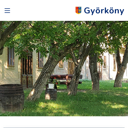
Györköny