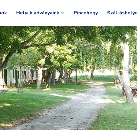
mok
Helyi kiadványaink
Pincehegy
Szálláshely