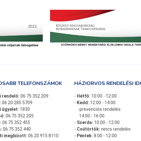
OSABB TELEFONSZÁMOK
HÁZIORVOS RENDELÉSI ID
i rendelő:
06 75 352 209
-
Hétfő:
10:00 - 12:00
:
06 20 285 5709
-
Kedd:
12:00 - 14:00
 ügyelet:
1830
-prevenciós rendelés:
ő:
06 75 352 205
14:00 - 16:00
:
06 75 352 455
-
Szerda:
10:00 - 12:00
:
06 75 352 440
-
Csütörtök:
nincs rendelés
ti megbízott:
06 20 915 8110
-
Péntek:
8:00 - 12:00