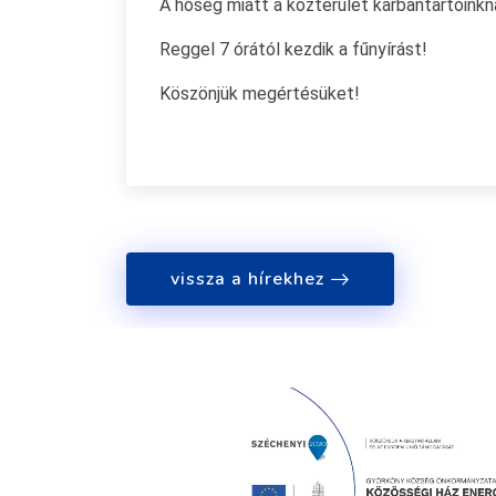
A hőség miatt a közterület karbantartóinkn
Reggel 7 órától kezdik a fűnyírást!
Köszönjük megértésüket!
vissza a hírekhez