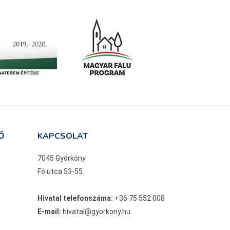
Ő
KAPCSOLAT
7045 Györköny
Fő utca 53-55.
Hivatal telefonszáma:
+36 75 552 008
E-mail:
hivatal@gyorkony.hu