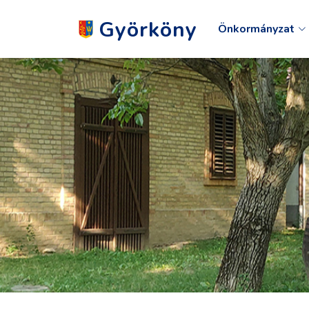
Györköny
Önkormányzat