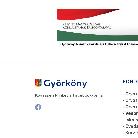
Györköny
FONT
-
Orvos
Kövessen Minket a Facebook-on is!
-
Orvos
-
Orvosi
-
Védőn
-
Iskola
-
Óvoda
-
Körze