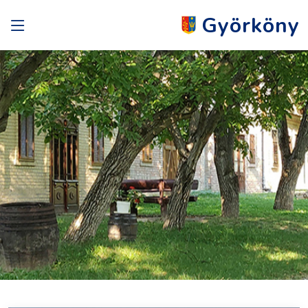
Györköny