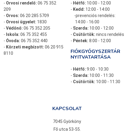
-
Orvosi rendelő:
06 75 352
-
Hétfő:
10:00 - 12:00
209
-
Kedd:
12:00 - 14:00
-
Orvos:
06 20 285 5709
-prevenciós rendelés:
-
Orvosi ügyelet:
1830
14:00 - 16:00
-
Védőnő:
06 75 352 205
-
Szerda:
10:00 - 12:00
-
Iskola:
06 75 352 455
-
Csütörtök:
nincs rendelés
-
Óvoda:
06 75 352 440
-
Péntek:
8:00 - 12:00
-
Körzeti megbízott:
06 20 915
FIÓKGYÓGYSZERTÁR
8110
NYITVATARTÁSA
-
Hétfő:
9:00 - 10:30
-
Szerda:
10:00 - 11:30
-
Csütörtök:
10:00 - 11:30
KAPCSOLAT
7045 Györköny
Fő utca 53-55.