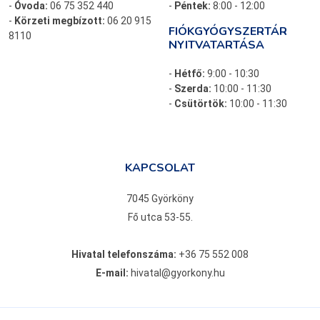
-
Óvoda:
06 75 352 440
-
Péntek:
8:00 - 12:00
-
Körzeti megbízott:
06 20 915
FIÓKGYÓGYSZERTÁR
8110
NYITVATARTÁSA
-
Hétfő:
9:00 - 10:30
-
Szerda:
10:00 - 11:30
-
Csütörtök:
10:00 - 11:30
KAPCSOLAT
7045 Györköny
Fő utca 53-55.
Hivatal telefonszáma:
+36 75 552 008
E-mail:
hivatal@gyorkony.hu