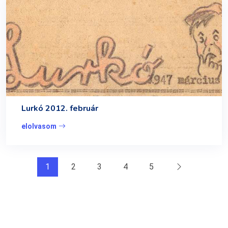
Lurkó 2012. február
elolvasom
1
2
3
4
5