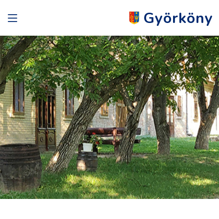
Györköny