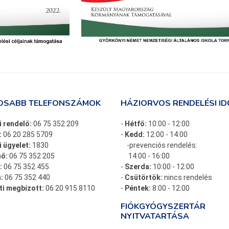
OSABB TELEFONSZÁMOK
HÁZIORVOS RENDELÉSI ID
i rendelő:
06 75 352 209
-
Hétfő:
10:00 - 12:00
:
06 20 285 5709
-
Kedd:
12:00 - 14:00
 ügyelet:
1830
-prevenciós rendelés:
ő:
06 75 352 205
14:00 - 16:00
:
06 75 352 455
-
Szerda:
10:00 - 12:00
:
06 75 352 440
-
Csütörtök:
nincs rendelés
ti megbízott:
06 20 915 8110
-
Péntek:
8:00 - 12:00
FIÓKGYÓGYSZERTÁR
NYITVATARTÁSA