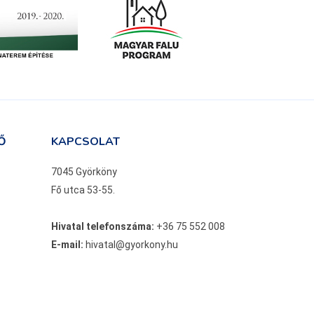
Ő
KAPCSOLAT
7045 Györköny
Fő utca 53-55.
Hivatal telefonszáma:
+36 75 552 008
E-mail:
hivatal@gyorkony.hu