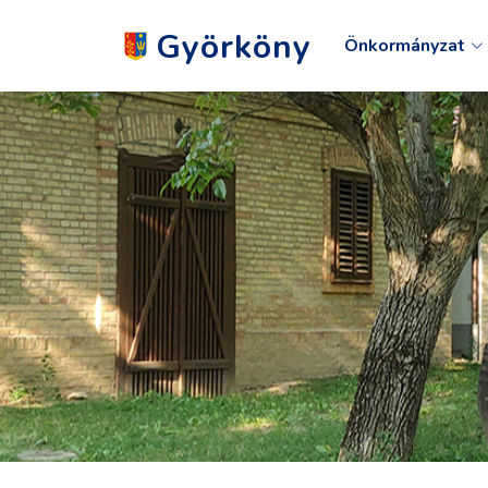
Györköny
Önkormányzat