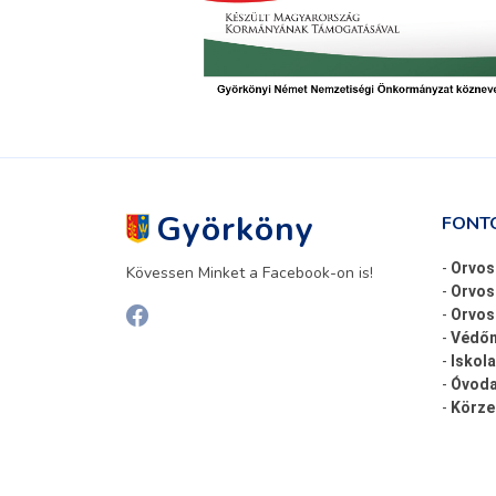
Györköny
FONT
-
Orvos
Kövessen Minket a Facebook-on is!
-
Orvos
-
Orvosi
-
Védőn
-
Iskola
-
Óvoda
-
Körze