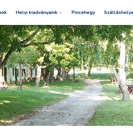
mok
Helyi kiadványaink
Pincehegy
Szálláshely