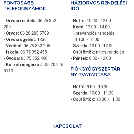
FONTOSABB
HÁZIORVOS RENDELÉSI
TELEFONSZÁMOK
IDŐ
-
Orvosi rendelő:
06 75 352
-
Hétfő:
10:00 - 12:00
209
-
Kedd:
12:00 - 14:00
-
Orvos:
06 20 285 5709
-prevenciós rendelés:
-
Orvosi ügyelet:
1830
14:00 - 16:00
-
Védőnő:
06 75 352 205
-
Szerda:
10:00 - 12:00
-
Iskola:
06 75 352 455
-
Csütörtök:
nincs rendelés
-
Óvoda:
06 75 352 440
-
Péntek:
8:00 - 12:00
-
Körzeti megbízott:
06 20 915
FIÓKGYÓGYSZERTÁR
8110
NYITVATARTÁSA
-
Hétfő:
9:00 - 10:30
-
Szerda:
10:00 - 11:30
-
Csütörtök:
10:00 - 11:30
KAPCSOLAT