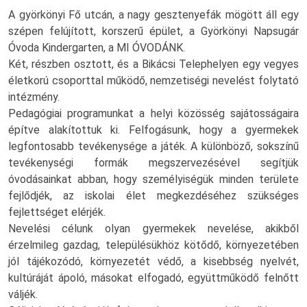
A györkönyi Fő utcán, a nagy gesztenyefák mögött áll egy
szépen felújított, korszerű épület, a Györkönyi Napsugár
Óvoda Kindergarten, a MI ÓVODÁNK.
Két, részben osztott, és a Bikácsi Telephelyen egy vegyes
életkorú csoporttal működő, nemzetiségi nevelést folytató
intézmény.
Pedagógiai programunkat a helyi közösség sajátosságaira
építve alakítottuk ki. Felfogásunk, hogy a gyermekek
legfontosabb tevékenysége a játék. A különböző, sokszínű
tevékenységi formák megszervezésével segítjük
óvodásainkat abban, hogy személyiségük minden területe
fejlődjék, az iskolai élet megkezdéséhez szükséges
fejlettséget elérjék.
Nevelési célunk olyan gyermekek nevelése, akikből
érzelmileg gazdag, településükhöz kötődő, környezetében
jól tájékozódó, környezetét védő, a kisebbség nyelvét,
kultúráját ápoló, másokat elfogadó, együttműködő felnőtt
váljék.