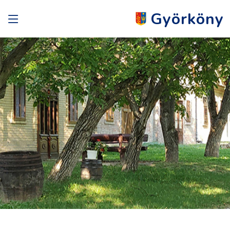
Györköny