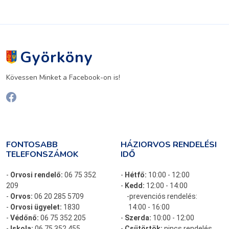
Györköny
Kövessen Minket a Facebook-on is!
FONTOSABB
HÁZIORVOS RENDELÉSI
TELEFONSZÁMOK
IDŐ
-
Orvosi rendelő:
06 75 352
-
Hétfő:
10:00 - 12:00
209
-
Kedd:
12:00 - 14:00
-
Orvos:
06 20 285 5709
-prevenciós rendelés:
-
Orvosi ügyelet:
1830
14:00 - 16:00
-
Védőnő:
06 75 352 205
-
Szerda:
10:00 - 12:00
-
Iskola:
06 75 352 455
-
Csütörtök:
nincs rendelés