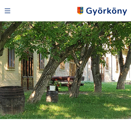
Györköny