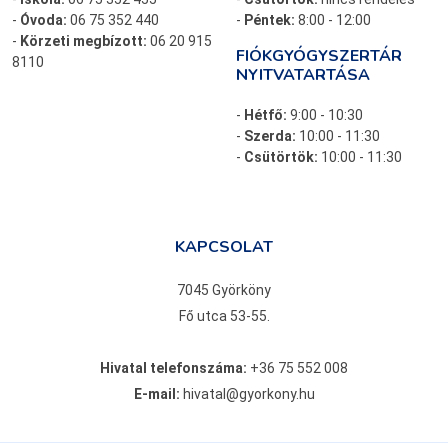
-
Óvoda:
06 75 352 440
-
Péntek:
8:00 - 12:00
-
Körzeti megbízott:
06 20 915
FIÓKGYÓGYSZERTÁR
8110
NYITVATARTÁSA
-
Hétfő:
9:00 - 10:30
-
Szerda:
10:00 - 11:30
-
Csütörtök:
10:00 - 11:30
KAPCSOLAT
7045 Györköny
Fő utca 53-55.
Hivatal telefonszáma:
+36 75 552 008
E-mail:
hivatal@gyorkony.hu