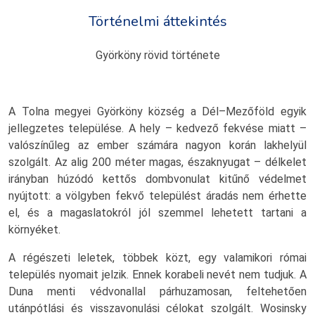
Történelmi áttekintés
Györköny rövid története
A Tolna megyei Györköny község a Dél–Mezőföld egyik
jellegzetes települése. A hely – kedvező fekvése miatt –
valószínűleg az ember számára nagyon korán lakhelyül
szolgált. Az alig 200 méter magas, északnyugat – délkelet
irányban húzódó kettős dombvonulat kitűnő védelmet
nyújtott: a völgyben fekvő települést áradás nem érhette
el, és a magaslatokról jól szemmel lehetett tartani a
környéket.
A régészeti leletek, többek közt, egy valamikori római
település nyomait jelzik. Ennek korabeli nevét nem tudjuk. A
Duna menti védvonallal párhuzamosan, feltehetően
utánpótlási és visszavonulási célokat szolgált. Wosinsky