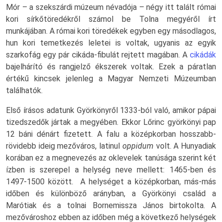
Mór – a szekszárdi múzeum névadója – négy itt talált római
kori sírkőtöredékről számol be Tolna megyéről írt
munkájában. A római kori töredékek egyben egy másodlagos,
hun kori temetkezés leletei is voltak, ugyanis az egyik
szarkofág egy pár cikáda-fibulát rejtett magában. A
cikádák
bajelhárító és rangjelző ékszerek voltak. Ezek a páratlan
értékű kincsek jelenleg a Magyar Nemzeti Múzeumban
találhatók.
Első írásos adatunk Györkönyről 1333-ból való, amikor pápai
tizedszedők jártak a megyében. Ekkor Lőrinc györkönyi pap
12 báni dénárt fizetett. A falu a középkorban hosszabb-
rövidebb ideig mezőváros, latinul
oppidum
volt. A Hunyadiak
korában ez a megnevezés az oklevelek tanúsága szerint két
ízben is szerepel a helység neve mellett: 1465-ben és
1497-1500 között. A helységet a középkorban, más-más
időben és különböző arányban, a Györkönyi család a
Marótiak és a tolnai Bornemissza János birtokolta. A
mezővároshoz ebben az időben még a következő helységek