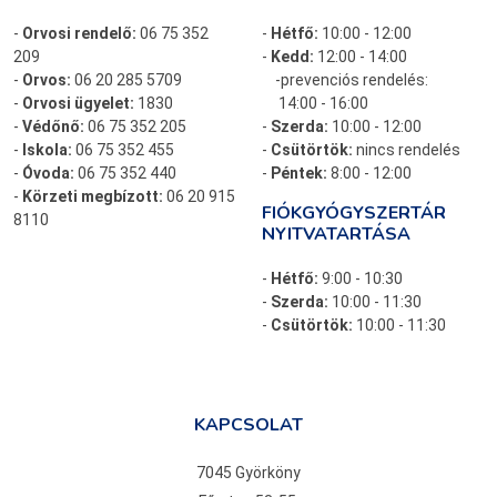
-
Orvosi rendelő:
06 75 352
-
Hétfő:
10:00 - 12:00
209
-
Kedd:
12:00 - 14:00
-
Orvos:
06 20 285 5709
-prevenciós rendelés:
-
Orvosi ügyelet:
1830
14:00 - 16:00
-
Védőnő:
06 75 352 205
-
Szerda:
10:00 - 12:00
-
Iskola:
06 75 352 455
-
Csütörtök:
nincs rendelés
-
Óvoda:
06 75 352 440
-
Péntek:
8:00 - 12:00
-
Körzeti megbízott:
06 20 915
FIÓKGYÓGYSZERTÁR
8110
NYITVATARTÁSA
-
Hétfő:
9:00 - 10:30
-
Szerda:
10:00 - 11:30
-
Csütörtök:
10:00 - 11:30
KAPCSOLAT
7045 Györköny