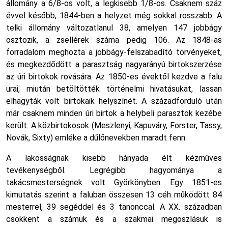
állomány a 6/8-os volt, a legkisebb 1/8-os. Csaknem száz
évvel később, 1844-ben a helyzet még sokkal rosszabb. A
telki állomány változatlanul 38, amelyen 147 jobbágy
osztozik, a zsellérek száma pedig 106. Az 1848-as
forradalom meghozta a jobbágy-felszabadító törvényeket,
és megkezdődött a parasztság nagyarányú birtokszerzése
az úri birtokok rovására. Az 1850-es évektől kezdve a falu
urai, miután betöltötték történelmi hivatásukat, lassan
elhagyták volt birtokaik helyszínét. A századforduló után
már csaknem minden úri birtok a helybeli parasztok kezébe
került. A közbirtokosok (Meszlenyi, Kapuváry, Forster, Tassy,
Novák, Sixty) emléke a dűlőnevekben maradt fenn.
A lakosságnak kisebb hányada élt kézműves
tevékenységből. Legrégibb hagyománya a
takácsmesterségnek volt Györkönyben. Egy 1851-es
kimutatás szerint a faluban összesen 13 céh működött 84
mesterrel, 39 segéddel és 3 tanonccal. A XX. században
csökkent a számuk és a szakmai megoszlásuk is