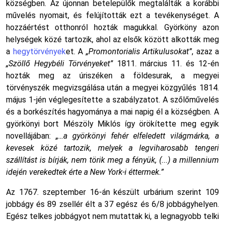
községben. Az újonnan betelepülők megtalálták a korábbi
művelés nyomait, és felújították ezt a tevékenységet. A
hozzáértést otthonról hozták magukkal. Györköny azon
helységek közé tartozik, ahol az elsők között alkották meg
a
hegytörvények
et. A
„Promontorialis Artikulusokat”
,
azaz a
„Szöllő Hegybéli Törvényeket”
1811. március 11. és 12-én
hozták meg az úriszéken a földesurak, a megyei
törvényszék megvizsgálása után a megyei közgyűlés 1814.
május 1-jén véglegesítette a szabályzatot. A szőlőművelés
és a borkészítés hagyománya a mai napig él a községben. A
györkönyi bort Mészöly Miklós így örökítette meg egyik
novellájában:
„…a györkönyi fehér elfeledett világmárka, a
kevesek közé tartozik, melyek a legviharosabb tengeri
szállítást is bírják, nem törik meg a fényük, (...) a millennium
idején verekedtek érte a New York-i éttermek.”
Az 1767. szeptember 16-án készült urbárium szerint 109
jobbágy és 89 zsellér élt a 37 egész és 6/8 jobbágyhelyen.
Egész telkes jobbágyot nem mutattak ki, a legnagyobb telki