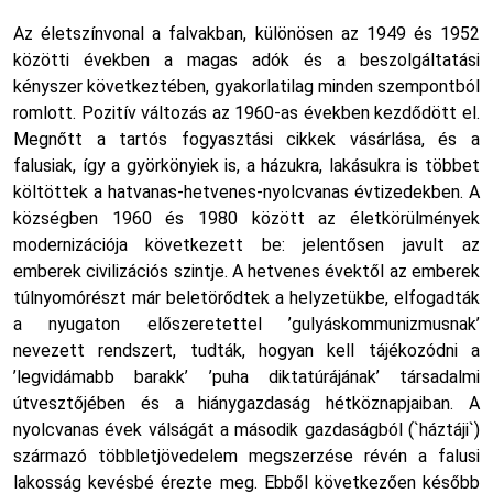
Az életszínvonal a falvakban, különösen az 1949 és 1952
közötti években a magas adók és a beszolgáltatási
kényszer következtében, gyakorlatilag minden szempontból
romlott. Pozitív változás az 1960-as években kezdődött el.
Megnőtt a tartós fogyasztási cikkek vásárlása, és a
falusiak, így a györkönyiek is, a házukra, lakásukra is többet
költöttek a hatvanas-hetvenes-nyolcvanas évtizedekben. A
községben 1960 és 1980 között az életkörülmények
modernizációja következett be: jelentősen javult az
emberek civilizációs szintje. A hetvenes évektől az emberek
túlnyomórészt már beletörődtek a helyzetükbe, elfogadták
a nyugaton előszeretettel ’gulyáskommunizmusnak’
nevezett rendszert, tudták, hogyan kell tájékozódni a
’legvidámabb barakk’ ’puha diktatúrájának’ társadalmi
útvesztőjében és a hiánygazdaság hétköznapjaiban. A
nyolcvanas évek válságát a második gazdaságból (`háztáji`)
származó többletjövedelem megszerzése révén a falusi
lakosság kevésbé érezte meg. Ebből következően később