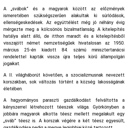
A „svábok” és a magyarok között az előzmények
ismeretében szükségszerűen alakultak ki súrlódások,
ellenségeskedések. Az együttélést még jó néhány évig
mérgezte meg a kölcsönös bizalmatlanság. A kitelepítés
hatálya alatt álló, de itthon maradt és a kitelepítésből
visszajött német nemzetiségűek hivatalosan az 1950.
március 25-én kiadott 84. számú minisztertanácsi
rendelettel kapták vissza újra teljes körű állampolgári
jogaikat.
A II. világháborút követően, a szocializmusnak nevezett
korszakban, sok változás történt a község lakosságának
életében.
A hagyományos paraszti gazdálkodást felváltotta a
kényszerrel létrehozott téeszek világa. Györkönyben a
jobbára magyarok alkotta téesz mellett megalakult egy
„sváb” téesz is. A korszak végére a két téesz egyesült,
gazdálkodása pedig a megye legjobbjai közé tartozott.