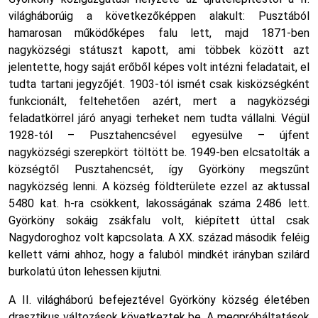
világháborúig a következőképpen alakult: Pusztából
hamarosan működőképes falu lett, majd 1871-ben
nagyközségi státuszt kapott, ami többek között azt
jelentette, hogy saját erőből képes volt intézni feladatait, el
tudta tartani jegyzőjét. 1903-tól ismét csak kisközségként
funkcionált, feltehetően azért, mert a nagyközségi
feladatkörrel járó anyagi terheket nem tudta vállalni. Végül
1928-tól – Pusztahencsével egyesülve – újfent
nagyközségi szerepkört töltött be. 1949-ben elcsatolták a
községtől Pusztahencsét, így Györköny megszűnt
nagyközség lenni. A község földterülete ezzel az aktussal
5480 kat. h-ra csökkent, lakosságának száma 2486 lett.
Györköny sokáig zsákfalu volt, kiépített úttal csak
Nagydoroghoz volt kapcsolata. A XX. század második feléig
kellett várni ahhoz, hogy a faluból mindkét irányban szilárd
burkolatú úton lehessen kijutni.
A II. világháború befejeztével Györköny község életében
drasztikus változások következtek be. A megpróbáltatások