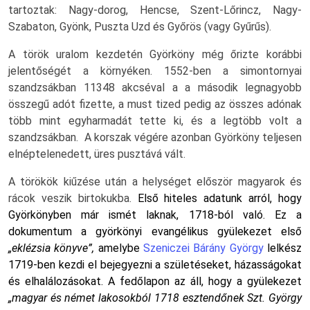
tartoztak: Nagy-dorog, Hencse, Szent-Lőrincz, Nagy-
Szabaton, Gyönk, Puszta Uzd és Győrös (vagy Gyűrűs).
A török uralom kezdetén Györköny még őrizte korábbi
jelentőségét a környéken. 1552-ben a simontornyai
szandzsákban 11348 akcséval a a második legnagyobb
összegű adót fizette, a must tized pedig az összes adónak
több mint egyharmadát tette ki, és a legtöbb volt a
szandzsákban. A korszak végére azonban Györköny teljesen
elnéptelenedett, üres pusztává vált.
A törökök kiűzése után a helységet először magyarok és
rácok veszik birtokukba.
Első hiteles adatunk arról, hogy
Györkönyben már ismét laknak, 1718-ból való. Ez a
dokumentum a györkönyi evangélikus gyülekezet első
„eklézsia könyve”,
amelybe
Szeniczei Bárány György
lelkész
1719-ben kezdi el bejegyezni a születéseket, házasságokat
és elhalálozásokat. A fedőlapon az áll, hogy a gyülekezet
„magyar és német lakosokból 1718 esztendőnek Szt. György