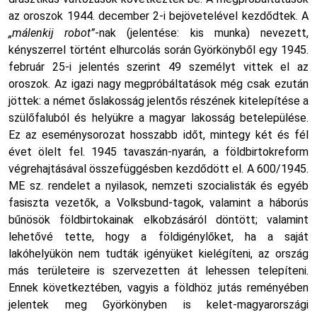
az oroszok 1944. december 2-i bejövetelével kezdődtek. A
„málenkij robot”
-nak (jelentése: kis munka) nevezett,
kényszerrel történt elhurcolás során Györkönyből egy 1945.
február 25-i jelentés szerint 49 személyt vittek el az
oroszok. Az igazi nagy megpróbáltatások még csak ezután
jöttek: a német őslakosság jelentős részének kitelepítése a
szülőfaluból és helyükre a magyar lakosság betelepülése.
Ez az eseménysorozat hosszabb időt, mintegy két és fél
évet ölelt fel. 1945 tavaszán-nyarán, a földbirtokreform
végrehajtásával összefüggésben kezdődött el. A 600/1945.
ME sz. rendelet a nyilasok, nemzeti szocialisták és egyéb
fasiszta vezetők, a Volksbund-tagok, valamint a háborús
bűnösök földbirtokainak elkobzásáról döntött; valamint
lehetővé tette, hogy a földigénylőket, ha a saját
lakóhelyükön nem tudták igényüket kielégíteni, az ország
más területeire is szervezetten át lehessen telepíteni.
Ennek következtében, vagyis a földhöz jutás reményében
jelentek meg Györkönyben is kelet-magyarországi