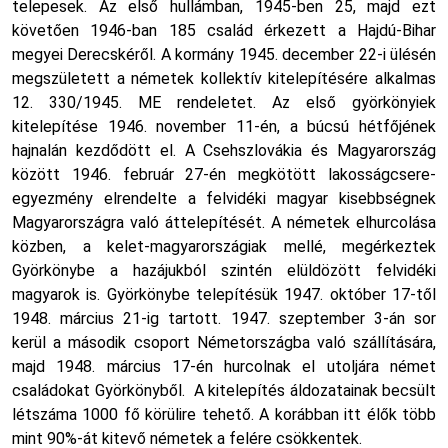
telepesek. Az első hullámban, 1945-ben 25, majd ezt
követően 1946-ban 185 család érkezett a Hajdú-Bihar
megyei Derecskéről. A kormány 1945. december 22-i ülésén
megszületett a németek kollektív kitelepítésére alkalmas
12. 330/1945. ME rendeletet. Az első györkönyiek
kitelepítése 1946. november 11-én, a búcsú hétfőjének
hajnalán kezdődött el. A Csehszlovákia és Magyarország
között 1946. február 27-én megkötött lakosságcsere-
egyezmény elrendelte a felvidéki magyar kisebbségnek
Magyarországra való áttelepítését. A németek elhurcolása
közben, a kelet-magyarországiak mellé, megérkeztek
Györkönybe a hazájukból szintén elüldözött felvidéki
magyarok is. Györkönybe telepítésük 1947. október 17-től
1948. március 21-ig tartott. 1947. szeptember 3-án sor
kerül a második csoport Németországba való szállítására,
majd 1948. március 17-én hurcolnak el utoljára német
családokat Györkönyből. A kitelepítés áldozatainak becsült
létszáma 1000 fő körülire tehető. A korábban itt élők több
mint 90%-át kitevő németek a felére csökkentek.