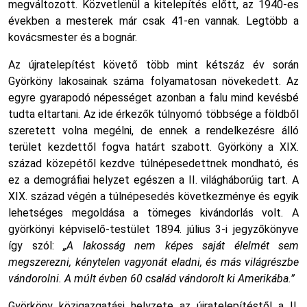
megváltozott. Közvetlenül a kitelepítés előtt, az 1940-es
években a mesterek már csak 41-en vannak. Legtöbb a
kovácsmester és a bognár.
Az újratelepítést követő több mint kétszáz év során
Györköny lakosainak száma folyamatosan növekedett. Az
egyre gyarapodó népességet azonban a falu mind kevésbé
tudta eltartani. Az ide érkezők túlnyomó többsége a földből
szeretett volna megélni, de ennek a rendelkezésre álló
terület kezdettől fogva határt szabott. Györköny a XIX.
század közepétől kezdve túlnépesedettnek mondható, és
ez a demográfiai helyzet egészen a II. világháborúig tart. A
XIX. század végén a túlnépesedés következménye és egyik
lehetséges megoldása a tömeges kivándorlás volt. A
györkönyi képviselő-testület 1894. július 3-i jegyzőkönyve
így szól:
„A lakosság nem képes saját élelmét sem
megszerezni, kénytelen vagyonát eladni, és más világrészbe
vándorolni. A múlt évben 60 család vándorolt ki Amerikába.”
Györköny közigazgatási helyzete az újratelepítéstől a II.