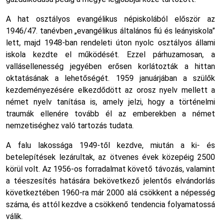
A hat osztályos evangélikus népiskolából először az
1946/47. tanévben „evangélikus általános fiú és leányiskola”
lett, majd 1948-ban rendeleti úton nyolc osztályos állami
iskola kezdte el működését. Ezzel párhuzamosan, a
vallásellenesség jegyében erősen korlátozták a hittan
oktatásának a lehetőségét. 1959 januárjában a szülők
kezdeményezésére elkezdődött az orosz nyelv mellett a
német nyelv tanítása is, amely jelzi, hogy a történelmi
traumák ellenére tovább él az emberekben a német
nemzetiséghez való tartozás tudata.
A falu lakossága 1949-től kezdve, miután a ki- és
betelepítések lezárultak, az ötvenes évek közepéig 2500
körül volt. Az 1956-os forradalmat követő távozás, valamint
a téeszesítés hatására bekövetkező jelentős elvándorlás
következtében 1960-ra már 2000 alá csökkent a népesség
száma, és attól kezdve a csökkenő tendencia folyamatossá
válik.