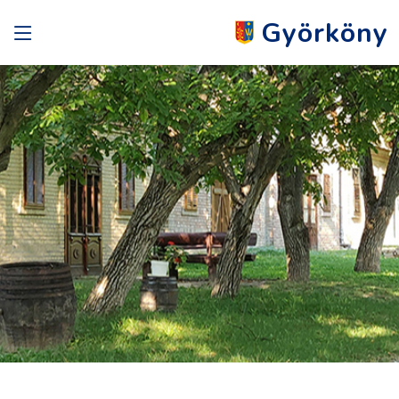
Györköny