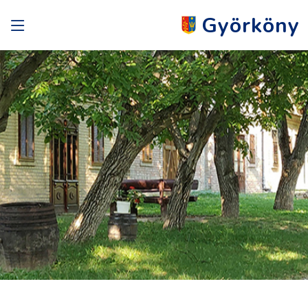
Györköny