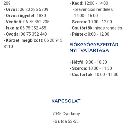
209
-
Kedd:
12:00 - 14:00
-
Orvos:
06 20 285 5709
-prevenciós rendelés:
-
Orvosi ügyelet:
1830
14:00 - 16:00
-
Védőnő:
06 75 352 205
-
Szerda:
10:00 - 12:00
-
Iskola:
06 75 352 455
-
Csütörtök:
nincs rendelés
-
Óvoda:
06 75 352 440
-
Péntek:
8:00 - 12:00
-
Körzeti megbízott:
06 20 915
FIÓKGYÓGYSZERTÁR
8110
NYITVATARTÁSA
-
Hétfő:
9:00 - 10:30
-
Szerda:
10:00 - 11:30
-
Csütörtök:
10:00 - 11:30
KAPCSOLAT
7045 Györköny
Fő utca 53-55.