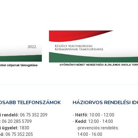
OSABB TELEFONSZÁMOK
HÁZIORVOS RENDELÉSI ID
i rendelő:
06 75 352 209
-
Hétfő:
10:00 - 12:00
:
06 20 285 5709
-
Kedd:
12:00 - 14:00
 ügyelet:
1830
-prevenciós rendelés:
ő:
06 75 352 205
14:00 - 16:00