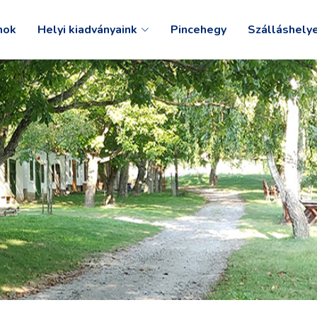
mok
Helyi kiadványaink
Pincehegy
Szálláshely