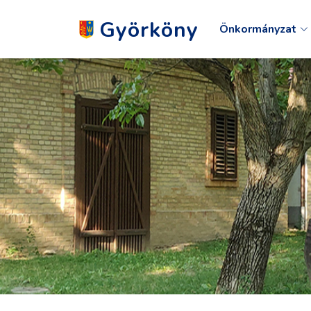
Györköny
Önkormányzat