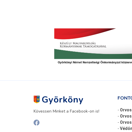
Györköny
FONT
-
Orvos
Kövessen Minket a Facebook-on is!
-
Orvos
-
Orvosi
-
Védőn