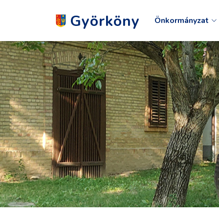
Györköny
Önkormányzat