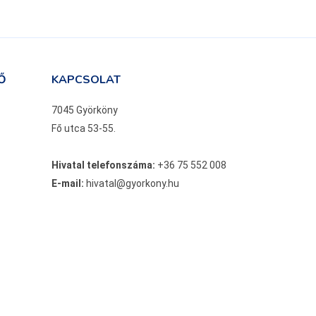
Ő
KAPCSOLAT
7045 Györköny
Fő utca 53-55.
Hivatal telefonszáma:
+36 75 552 008
E-mail:
hivatal@gyorkony.hu