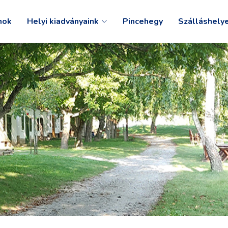
mok
Helyi kiadványaink
Pincehegy
Szálláshely