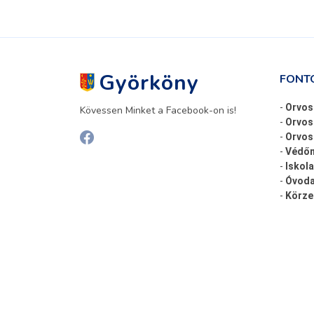
Györköny
FONT
-
Orvos
Kövessen Minket a Facebook-on is!
-
Orvos
-
Orvosi
-
Védőn
-
Iskola
-
Óvoda
-
Körze