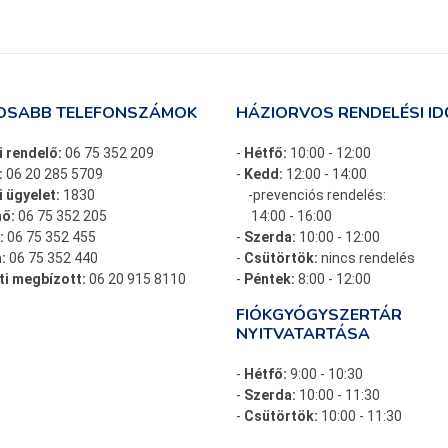
OSABB TELEFONSZÁMOK
HÁZIORVOS RENDELÉSI ID
i rendelő:
06 75 352 209
-
Hétfő:
10:00 - 12:00
:
06 20 285 5709
-
Kedd:
12:00 - 14:00
 ügyelet:
1830
-prevenciós rendelés:
ő:
06 75 352 205
14:00 - 16:00
:
06 75 352 455
-
Szerda:
10:00 - 12:00
:
06 75 352 440
-
Csütörtök:
nincs rendelés
ti megbízott:
06 20 915 8110
-
Péntek:
8:00 - 12:00
FIÓKGYÓGYSZERTÁR
NYITVATARTÁSA
-
Hétfő:
9:00 - 10:30
-
Szerda:
10:00 - 11:30
-
Csütörtök:
10:00 - 11:30