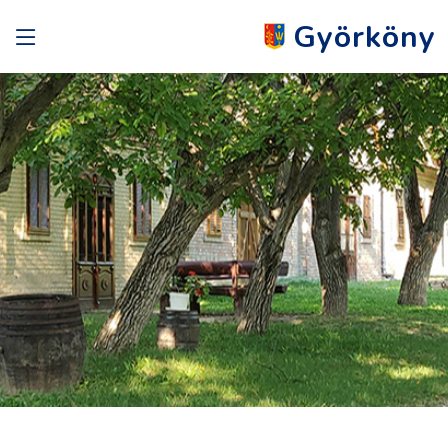
Györköny