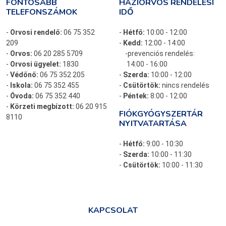
FONTOSABB
HÁZIORVOS RENDELÉSI
TELEFONSZÁMOK
IDŐ
-
Orvosi rendelő:
06 75 352
-
Hétfő:
10:00 - 12:00
209
-
Kedd:
12:00 - 14:00
-
Orvos:
06 20 285 5709
-prevenciós rendelés:
-
Orvosi ügyelet:
1830
14:00 - 16:00
-
Védőnő:
06 75 352 205
-
Szerda:
10:00 - 12:00
-
Iskola:
06 75 352 455
-
Csütörtök:
nincs rendelés
-
Óvoda:
06 75 352 440
-
Péntek:
8:00 - 12:00
-
Körzeti megbízott:
06 20 915
FIÓKGYÓGYSZERTÁR
8110
NYITVATARTÁSA
-
Hétfő:
9:00 - 10:30
-
Szerda:
10:00 - 11:30
-
Csütörtök:
10:00 - 11:30
KAPCSOLAT