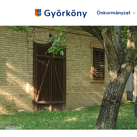
Györköny
Önkormányzat