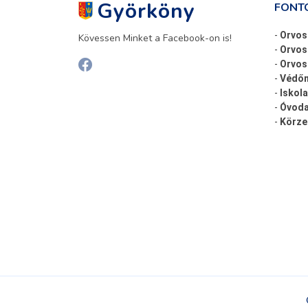
Györköny
FONT
-
Orvos
Kövessen Minket a Facebook-on is!
-
Orvos
-
Orvosi
-
Védőn
-
Iskola
-
Óvoda
-
Körze