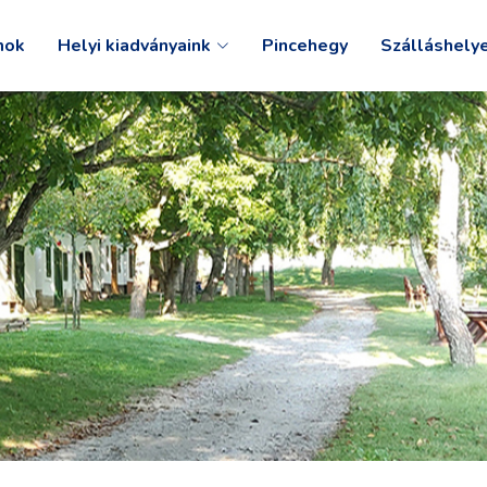
mok
Helyi kiadványaink
Pincehegy
Szálláshely