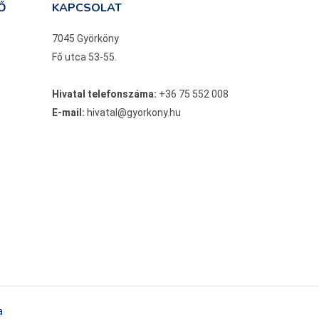
Ő
KAPCSOLAT
7045 Györköny
Fő utca 53-55.
Hivatal telefonszáma:
+36 75 552 008
E-mail:
hivatal@gyorkony.hu
a