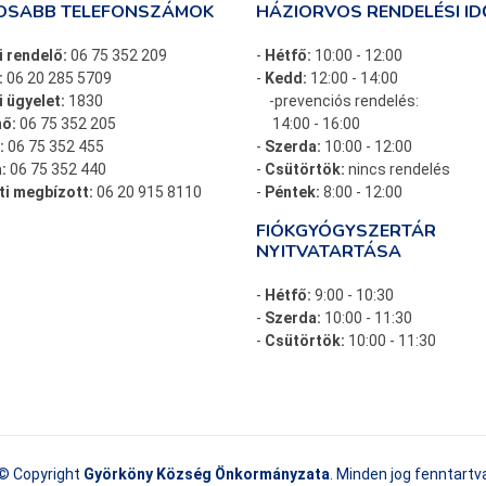
OSABB TELEFONSZÁMOK
HÁZIORVOS RENDELÉSI ID
i rendelő:
06 75 352 209
-
Hétfő:
10:00 - 12:00
:
06 20 285 5709
-
Kedd:
12:00 - 14:00
 ügyelet:
1830
-prevenciós rendelés:
ő:
06 75 352 205
14:00 - 16:00
:
06 75 352 455
-
Szerda:
10:00 - 12:00
:
06 75 352 440
-
Csütörtök:
nincs rendelés
ti megbízott:
06 20 915 8110
-
Péntek:
8:00 - 12:00
FIÓKGYÓGYSZERTÁR
NYITVATARTÁSA
-
Hétfő:
9:00 - 10:30
-
Szerda:
10:00 - 11:30
-
Csütörtök:
10:00 - 11:30
© Copyright
Györköny Község Önkormányzata
. Minden jog fenntartv