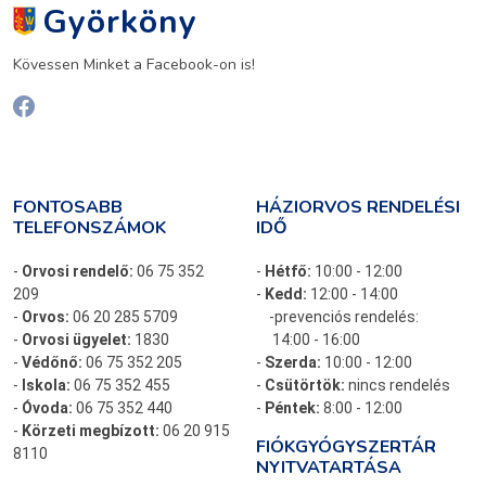
Györköny
Kövessen Minket a Facebook-on is!
FONTOSABB
HÁZIORVOS RENDELÉSI
TELEFONSZÁMOK
IDŐ
-
Orvosi rendelő:
06 75 352
-
Hétfő:
10:00 - 12:00
209
-
Kedd:
12:00 - 14:00
-
Orvos:
06 20 285 5709
-prevenciós rendelés:
-
Orvosi ügyelet:
1830
14:00 - 16:00
-
Védőnő:
06 75 352 205
-
Szerda:
10:00 - 12:00
-
Iskola:
06 75 352 455
-
Csütörtök:
nincs rendelés
-
Óvoda:
06 75 352 440
-
Péntek:
8:00 - 12:00
-
Körzeti megbízott:
06 20 915
FIÓKGYÓGYSZERTÁR
8110
NYITVATARTÁSA