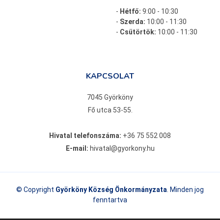
-
Hétfő:
9:00 - 10:30
-
Szerda:
10:00 - 11:30
-
Csütörtök:
10:00 - 11:30
KAPCSOLAT
7045 Györköny
Fő utca 53-55.
Hivatal telefonszáma:
+36 75 552 008
E-mail:
hivatal@gyorkony.hu
© Copyright
Györköny Község Önkormányzata
. Minden jog
fenntartva