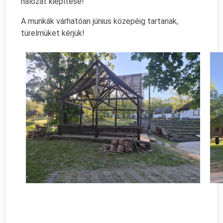
hálózat kiépítése!
A munkák várhatóan június közepéig tartanak,
türelmüket kérjük!