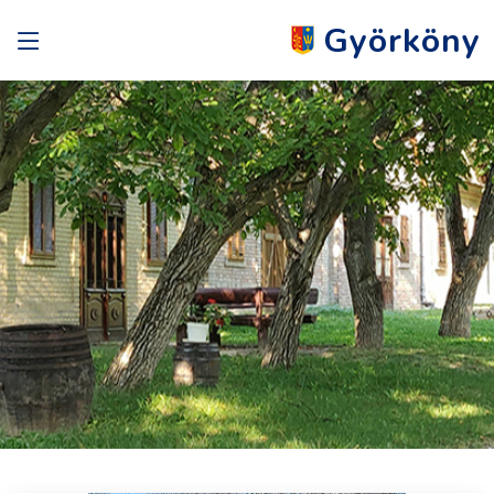
Györköny