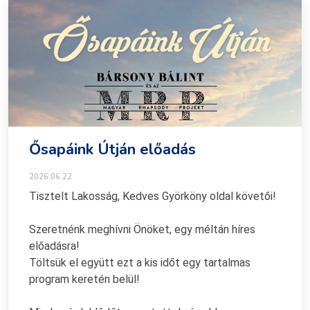
Ősapáink Útján előadás
2026.06.22
Tisztelt Lakosság, Kedves Györköny oldal követői!
Szeretnénk meghívni Önöket, egy méltán híres
előadásra!
Töltsük el együtt ezt a kis időt egy tartalmas
program keretén belül!