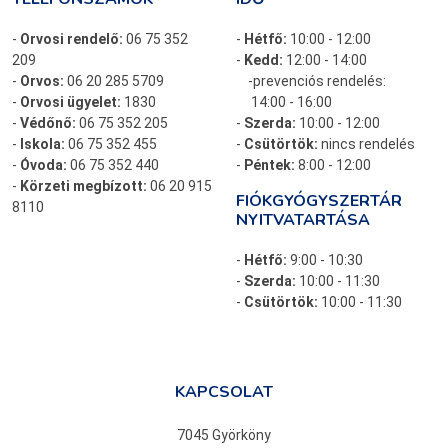
-
Orvosi rendelő:
06 75 352
-
Hétfő:
10:00 - 12:00
209
-
Kedd:
12:00 - 14:00
-
Orvos:
06 20 285 5709
-prevenciós rendelés:
-
Orvosi ügyelet:
1830
14:00 - 16:00
-
Védőnő:
06 75 352 205
-
Szerda:
10:00 - 12:00
-
Iskola:
06 75 352 455
-
Csütörtök:
nincs rendelés
-
Óvoda:
06 75 352 440
-
Péntek:
8:00 - 12:00
-
Körzeti megbízott:
06 20 915
FIÓKGYÓGYSZERTÁR
8110
NYITVATARTÁSA
-
Hétfő:
9:00 - 10:30
-
Szerda:
10:00 - 11:30
-
Csütörtök:
10:00 - 11:30
KAPCSOLAT
7045 Györköny