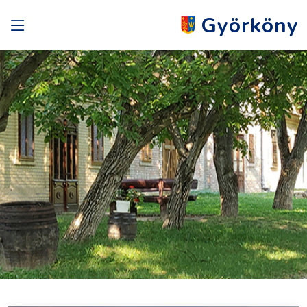
Györköny