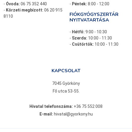
-
Óvoda:
06 75 352 440
-
Péntek:
8:00 - 12:00
-
Körzeti megbízott:
06 20 915
FIÓKGYÓGYSZERTÁR
8110
NYITVATARTÁSA
-
Hétfő:
9:00 - 10:30
-
Szerda:
10:00 - 11:30
-
Csütörtök:
10:00 - 11:30
KAPCSOLAT
7045 Györköny
Fő utca 53-55.
Hivatal telefonszáma:
+36 75 552 008
E-mail:
hivatal@gyorkony.hu