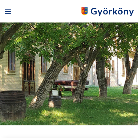
Györköny