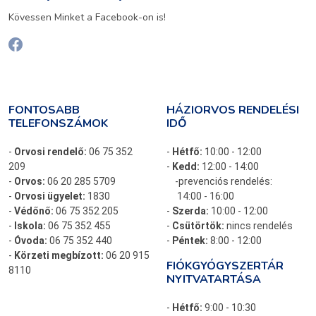
Kövessen Minket a Facebook-on is!
FONTOSABB
HÁZIORVOS RENDELÉSI
TELEFONSZÁMOK
IDŐ
-
Orvosi rendelő:
06 75 352
-
Hétfő:
10:00 - 12:00
209
-
Kedd:
12:00 - 14:00
-
Orvos:
06 20 285 5709
-prevenciós rendelés:
-
Orvosi ügyelet:
1830
14:00 - 16:00
-
Védőnő:
06 75 352 205
-
Szerda:
10:00 - 12:00
-
Iskola:
06 75 352 455
-
Csütörtök:
nincs rendelés
-
Óvoda:
06 75 352 440
-
Péntek:
8:00 - 12:00
-
Körzeti megbízott:
06 20 915
FIÓKGYÓGYSZERTÁR
8110
NYITVATARTÁSA
-
Hétfő:
9:00 - 10:30