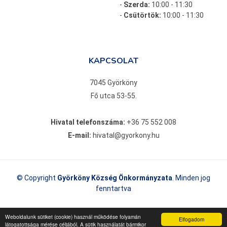
-
Szerda:
10:00 - 11:30
-
Csütörtök:
10:00 - 11:30
KAPCSOLAT
7045 Györköny
Fő utca 53-55.
Hivatal telefonszáma:
+36 75 552 008
E-mail:
hivatal@gyorkony.hu
© Copyright
Györköny Község Önkormányzata
. Minden jog
fenntartva
Weboldalunk sütiket (cookie) használ működése folyamán
Adatkezelési tájékoztató
megtekintés
Elfogadom
látogatottsága mérése céljából. A sütik használatát bármikor