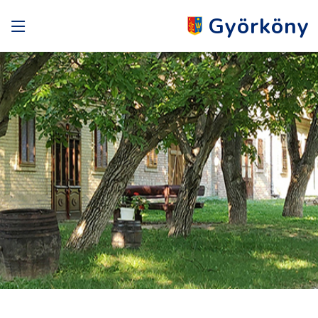
Györköny