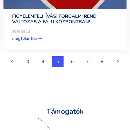
FIGYELEMFELHÍVÁS! FORGALMI REND
VÁLTOZÁS A FALU KÖZPONTBAN!
2025.06.13
megtekintés
3
4
5
6
7
8
Támogatók