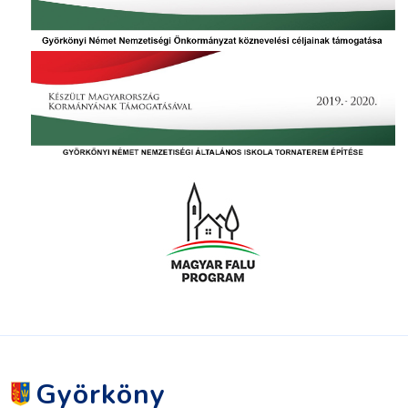
Györköny