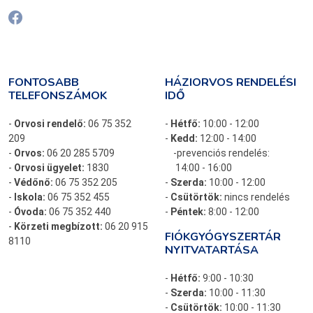
FONTOSABB
HÁZIORVOS RENDELÉSI
TELEFONSZÁMOK
IDŐ
-
Orvosi rendelő:
06 75 352
-
Hétfő:
10:00 - 12:00
209
-
Kedd:
12:00 - 14:00
-
Orvos:
06 20 285 5709
-prevenciós rendelés:
-
Orvosi ügyelet:
1830
14:00 - 16:00
-
Védőnő:
06 75 352 205
-
Szerda:
10:00 - 12:00
-
Iskola:
06 75 352 455
-
Csütörtök:
nincs rendelés
-
Óvoda:
06 75 352 440
-
Péntek:
8:00 - 12:00
-
Körzeti megbízott:
06 20 915
FIÓKGYÓGYSZERTÁR
8110
NYITVATARTÁSA
-
Hétfő:
9:00 - 10:30
-
Szerda:
10:00 - 11:30
-
Csütörtök:
10:00 - 11:30