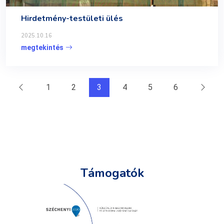
Hirdetmény-testületi ülés
2025.10.16
megtekintés
1
2
3
4
5
6
Támogatók