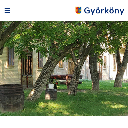
Györköny