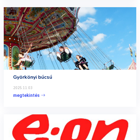
Györkönyi búcsú
2025.11.03
megtekintés