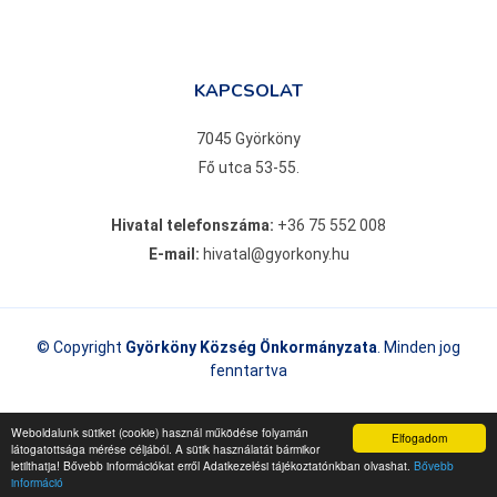
KAPCSOLAT
7045 Györköny
Fő utca 53-55.
Hivatal telefonszáma:
+36 75 552 008
E-mail:
hivatal@gyorkony.hu
© Copyright
Györköny Község Önkormányzata
. Minden jog
fenntartva
Weboldalunk sütiket (cookie) használ működése folyamán
Adatkezelési tájékoztató
megtekintés
Elfogadom
látogatottsága mérése céljából. A sütik használatát bármikor
letilthatja! Bővebb információkat erről Adatkezelési tájékoztatónkban olvashat.
Bővebb
információ